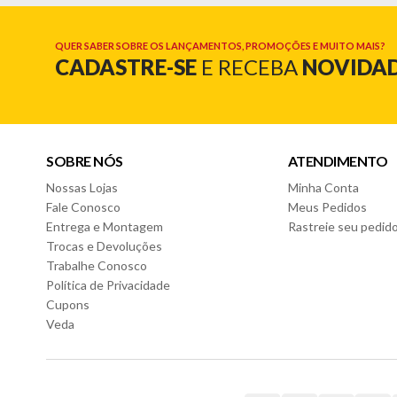
Cor:
- Branco (com desenhos)
QUER SABER SOBRE OS LANÇAMENTOS, PROMOÇÕES E MUITO MAIS?
CADASTRE-SE
E RECEBA
NOVIDA
Características Colchão:
- Estrutura em espuma D18
- Tecido em malha 100% poliéster
- Proteção impermeável em um dos lados
- Double Side (os dois lados podem ser utilizados)
SOBRE NÓS
ATENDIMENTO
Dimensões Colchão:
Nossas Lojas
Minha Conta
- Altura: 10cm
- Largura: 70cm
Fale Conosco
Meus Pedidos
- Profundidade: 130cm
Entrega e Montagem
Rastreie seu pedid
Trocas e Devoluções
Garantia do fornecedor: 3 meses (Se conter vidro ou espelho d
Trabalhe Conosco
Política de Privacidade
Cupons
Veda