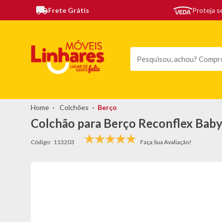
Frete Grátis
Proteja 
TODAS AS CATEGORIAS
MÓVEIS
SOFÁS
TEL
Colchões
Berço
Colchão para Berço Reconflex Ba
Código:
113203