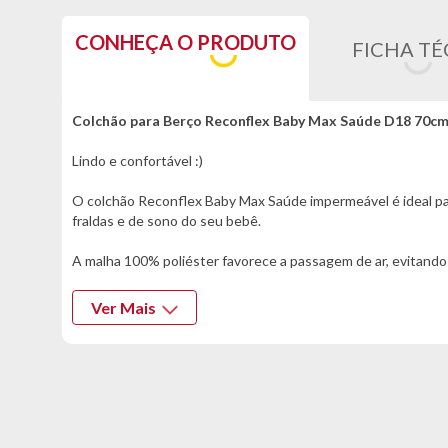
CONHEÇA O PRODUTO
FICHA TÉ
Colchão para Berço Reconflex Baby Max Saúde D18 70c
Lindo e confortável :)
O colchão Reconflex Baby Max Saúde impermeável é ideal par
fraldas e de sono do seu bebê.
A malha 100% poliéster favorece a passagem de ar, evitando 
Você gostou, né? Então garanta já o seu!
Ver Mais
Informações Técnicas:
- Marca: Reconflex
- Modelo: Baby Max Saúde
- Espuma Selada D18
- Suporte de peso: até 40kg