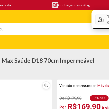
seu
Sofá
Conheça nosso
Blog
Conheça nos
EFONIA
ELETRO
COLCHÕES
ELETRÔNICOS
PORTÁTEI
by Max Saúde D18 70cm Impermeável
Vendido e entregue por:
Móveis
De R$179,90
-5% OFF
R$169,90