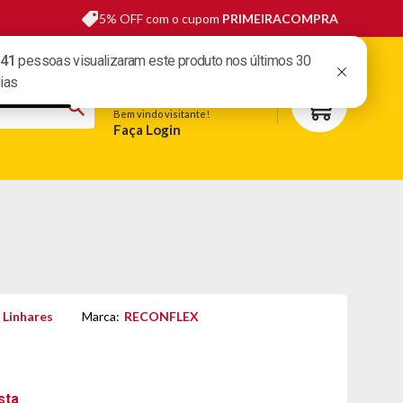
5% OFF com o cupom
PRIMEIRACOMPRA
sas lojas
Fale conosco
Meus pedidos
Minha conta
Bem vindo visitante!
Faça Login
S
BELEZA
ESPORTE E LAZER
OFERTAS DO DIA
 Linhares
Marca:
RECONFLEX