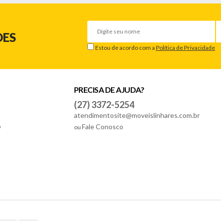
DES
Estou de acordo com a
Política de Privacidade
PRECISA DE AJUDA?
(27) 3372-5254
atendimentosite@moveislinhares.com.br
o
Fale Conosco
ou
anificado/quebrado, o prazo para solicitar a troca é de até 7 dias corrido