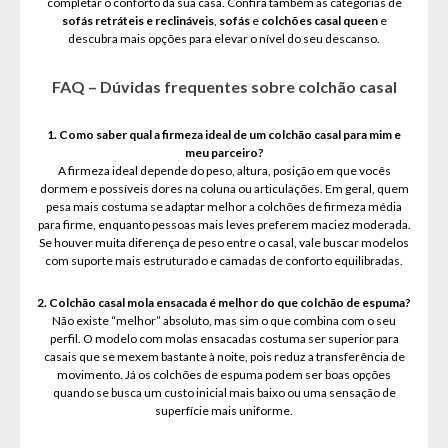
completar o conforto da sua casa. Confira também as categorias de
sofás retráteis e reclináveis
,
sofás
e
colchões casal queen
e
descubra mais opções para elevar o nível do seu descanso.
FAQ – Dúvidas frequentes sobre colchão casal
1. Como saber qual a firmeza ideal de um colchão casal para mim e
meu parceiro?
A firmeza ideal depende do peso, altura, posição em que vocês
dormem e possíveis dores na coluna ou articulações. Em geral, quem
pesa mais costuma se adaptar melhor a colchões de firmeza média
para firme, enquanto pessoas mais leves preferem maciez moderada.
Se houver muita diferença de peso entre o casal, vale buscar modelos
com suporte mais estruturado e camadas de conforto equilibradas.
2. Colchão casal mola ensacada é melhor do que colchão de espuma?
Não existe “melhor” absoluto, mas sim o que combina com o seu
perfil. O modelo com molas ensacadas costuma ser superior para
casais que se mexem bastante à noite, pois reduz a transferência de
movimento. Já os colchões de espuma podem ser boas opções
quando se busca um custo inicial mais baixo ou uma sensação de
superfície mais uniforme.