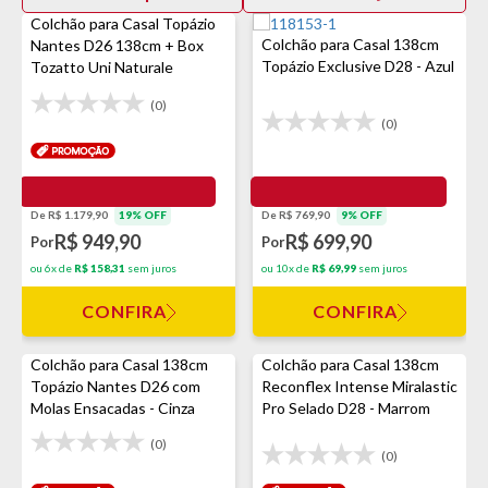
Colchão para Casal Topázio
Colchão para Casal 138cm
Nantes D26 138cm + Box
Topázio Exclusive D28 - Azul
Tozatto Uni Naturale
(0)
(0)
De R$ 1.179,90
19% OFF
De R$ 769,90
9% OFF
R$ 949,90
R$ 699,90
Por
Por
ou 6x de
R$ 158,31
sem juros
ou 10x de
R$ 69,99
sem juros
CONFIRA
CONFIRA
Colchão para Casal 138cm
Colchão para Casal 138cm
Topázio Nantes D26 com
Reconflex Intense Miralastic
Molas Ensacadas - Cinza
Pro Selado D28 - Marrom
(0)
(0)