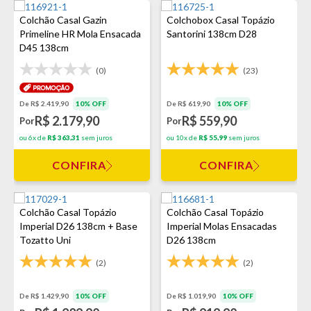
Colchão Casal Gazin
Colchobox Casal Topázio
Primeline HR Mola Ensacada
Santorini 138cm D28
D45 138cm
(0)
(23)
De R$ 2.419,90
10% OFF
De R$ 619,90
10% OFF
R$ 2.179,90
R$ 559,90
Por
Por
ou 6x de
R$ 363,31
sem juros
ou 10x de
R$ 55,99
sem juros
CONFIRA
CONFIRA
Colchão Casal Topázio
Colchão Casal Topázio
Imperial D26 138cm + Base
Imperial Molas Ensacadas
Tozatto Uni
D26 138cm
(2)
(2)
De R$ 1.429,90
10% OFF
De R$ 1.019,90
10% OFF