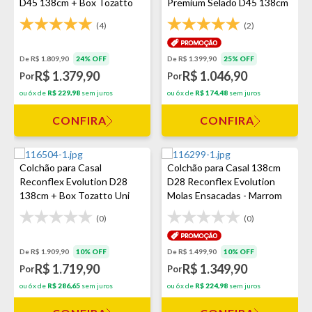
D45 138cm + Box Tozatto
Premium Selado D45 138cm
Uni
(4)
(2)
De R$ 1.809,90
24% OFF
De R$ 1.399,90
25% OFF
R$ 1.379,90
R$ 1.046,90
Por
Por
ou 6x de
R$ 229,98
sem juros
ou 6x de
R$ 174,48
sem juros
CONFIRA
CONFIRA
Colchão para Casal
Colchão para Casal 138cm
Reconflex Evolution D28
D28 Reconflex Evolution
138cm + Box Tozatto Uni
Molas Ensacadas - Marrom
(0)
(0)
De R$ 1.909,90
10% OFF
De R$ 1.499,90
10% OFF
R$ 1.719,90
R$ 1.349,90
Por
Por
ou 6x de
R$ 286,65
sem juros
ou 6x de
R$ 224,98
sem juros