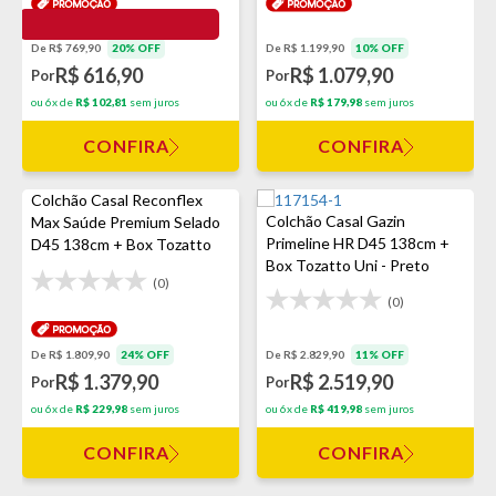
De R$ 769,90
20% OFF
De R$ 1.199,90
10% OFF
R$ 616,90
R$ 1.079,90
Por
Por
ou 6x de
R$ 102,81
sem juros
ou 6x de
R$ 179,98
sem juros
CONFIRA
CONFIRA
Colchão Casal Reconflex
Colchão Casal Gazin
Max Saúde Premium Selado
Primeline HR D45 138cm +
D45 138cm + Box Tozatto
Box Tozatto Uni - Preto
Uni Cinza
(0)
(0)
De R$ 1.809,90
24% OFF
De R$ 2.829,90
11% OFF
R$ 1.379,90
R$ 2.519,90
Por
Por
ou 6x de
R$ 229,98
sem juros
ou 6x de
R$ 419,98
sem juros
CONFIRA
CONFIRA