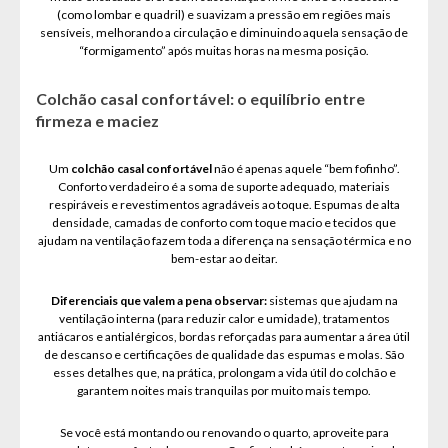
(como lombar e quadril) e suavizam a pressão em regiões mais
sensíveis, melhorando a circulação e diminuindo aquela sensação de
“formigamento” após muitas horas na mesma posição.
Colchão casal confortável: o equilíbrio entre
firmeza e maciez
Um
colchão casal confortável
não é apenas aquele “bem fofinho”.
Conforto verdadeiro é a soma de suporte adequado, materiais
respiráveis e revestimentos agradáveis ao toque. Espumas de alta
densidade, camadas de conforto com toque macio e tecidos que
ajudam na ventilação fazem toda a diferença na sensação térmica e no
bem-estar ao deitar.
Diferenciais que valem a pena observar:
sistemas que ajudam na
ventilação interna (para reduzir calor e umidade), tratamentos
antiácaros e antialérgicos, bordas reforçadas para aumentar a área útil
de descanso e certificações de qualidade das espumas e molas. São
esses detalhes que, na prática, prolongam a vida útil do colchão e
garantem noites mais tranquilas por muito mais tempo.
Se você está montando ou renovando o quarto, aproveite para