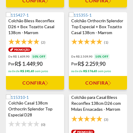
CONFIRA
CONFIRA
Colchão Bless Reconflex
Colchão Orthocrin Splendor
D26 + Box Tozatto Casal
Top Especial + Box Tozatto
138cm - Marrom
Casal 138cm - Marrom
(2)
(1)
De R$ 1.609,90
10% OFF
De R$ 2.509,90
10% OFF
R$ 1.449,90
R$ 2.259,90
Por
Por
ou 6x de
R$ 241,65
sem juros
ou 6x de
R$ 376,65
sem juros
CONFIRA
CONFIRA
Colchão para Casal Bless
Colchão Casal 138cm
Reconflex 138cm D26 com
Orthocrin Splendor Top
Molas Ensacadas - Marrom
Especial D28
(3)
(0)