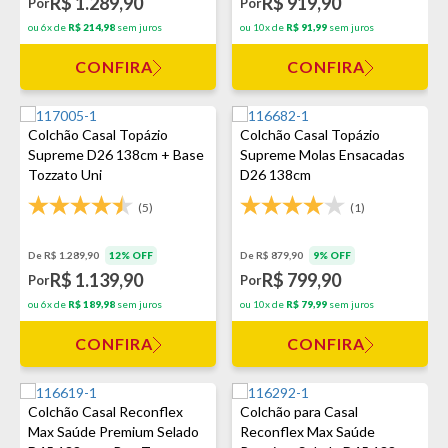
R$ 1.289,90
R$ 919,90
Por
Por
ou 6x de
R$ 214,98
sem juros
ou 10x de
R$ 91,99
sem juros
CONFIRA
CONFIRA
Colchão Casal Topázio
Colchão Casal Topázio
Supreme D26 138cm + Base
Supreme Molas Ensacadas
Tozzato Uni
D26 138cm
(5)
(1)
De R$ 1.289,90
12% OFF
De R$ 879,90
9% OFF
R$ 1.139,90
R$ 799,90
Por
Por
ou 6x de
R$ 189,98
sem juros
ou 10x de
R$ 79,99
sem juros
CONFIRA
CONFIRA
Colchão Casal Reconflex
Colchão para Casal
Max Saúde Premium Selado
Reconflex Max Saúde