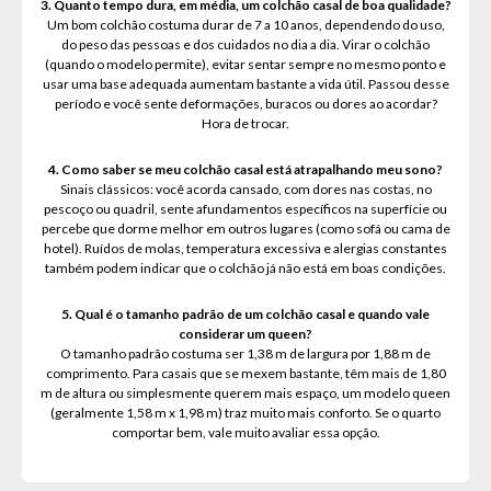
3. Quanto tempo dura, em média, um colchão casal de boa qualidade?
Um bom colchão costuma durar de 7 a 10 anos, dependendo do uso,
do peso das pessoas e dos cuidados no dia a dia. Virar o colchão
(quando o modelo permite), evitar sentar sempre no mesmo ponto e
usar uma base adequada aumentam bastante a vida útil. Passou desse
período e você sente deformações, buracos ou dores ao acordar?
Hora de trocar.
4. Como saber se meu colchão casal está atrapalhando meu sono?
Sinais clássicos: você acorda cansado, com dores nas costas, no
pescoço ou quadril, sente afundamentos específicos na superfície ou
percebe que dorme melhor em outros lugares (como sofá ou cama de
hotel). Ruídos de molas, temperatura excessiva e alergias constantes
também podem indicar que o colchão já não está em boas condições.
5. Qual é o tamanho padrão de um colchão casal e quando vale
considerar um queen?
O tamanho padrão costuma ser 1,38 m de largura por 1,88 m de
comprimento. Para casais que se mexem bastante, têm mais de 1,80
m de altura ou simplesmente querem mais espaço, um modelo queen
(geralmente 1,58 m x 1,98 m) traz muito mais conforto. Se o quarto
comportar bem, vale muito avaliar essa opção.