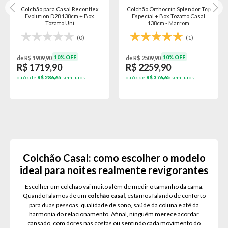
Colchão para Casal Reconflex
Colchão Orthocrin Splendor Top
Evolution D28 138cm + Box
Especial + Box Tozatto Casal
Tozatto Uni
138cm - Marrom
(0)
(1)
10% OFF
10% OFF
de R$ 1909,90
de R$ 2509,90
R$ 1719,90
R$ 2259,90
ou 6x de
R$ 286,65
sem juros
ou 6x de
R$ 376,65
sem juros
Colchão Casal: como escolher o modelo
ideal para noites realmente revigorantes
Escolher um colchão vai muito além de medir o tamanho da cama.
Quando falamos de um
colchão casal
, estamos falando de conforto
para duas pessoas, qualidade de sono, saúde da coluna e até da
harmonia do relacionamento. Afinal, ninguém merece acordar
cansado, com dores nas costas ou sentindo cada movimento do