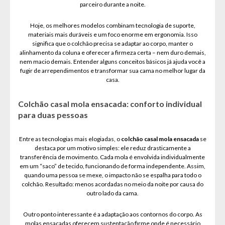
parceiro durante a noite.
Hoje, os melhores modelos combinam tecnologia de suporte,
materiais mais duráveis e um foco enorme em ergonomia. Isso
significa que o colchão precisa se adaptar ao corpo, manter o
alinhamento da coluna e oferecer a firmeza certa – nem duro demais,
nem macio demais. Entender alguns conceitos básicos já ajuda você a
fugir de arrependimentos e transformar sua cama no melhor lugar da
casa.
Colchão casal mola ensacada: conforto individual
para duas pessoas
Entre as tecnologias mais elogiadas, o
colchão casal mola ensacada
se
destaca por um motivo simples: ele reduz drasticamente a
transferência de movimento. Cada mola é envolvida individualmente
em um “saco” de tecido, funcionando de forma independente. Assim,
quando uma pessoa se mexe, o impacto não se espalha para todo o
colchão. Resultado: menos acordadas no meio da noite por causa do
outro lado da cama.
Outro ponto interessante é a adaptação aos contornos do corpo. As
molas ensacadas oferecem sustentação firme onde é necessário