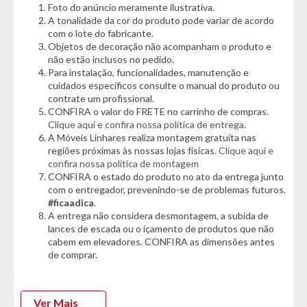
Foto do anúncio meramente ilustrativa.
A tonalidade da cor do produto pode variar de acordo
Características:
com o lote do fabricante.
- 4 prateleiras
Objetos de decoração não acompanham o produto e
- Puxador em ABS
não estão inclusos no pedido.
- Detalhe industrial
Para instalação, funcionalidades, manutenção e
- Colmeia organizadora de objetos
cuidados específicos consulte o manual do produto ou
- Gaveta com corrediça telescópica
contrate um profissional.
CONFIRA o valor do FRETE no carrinho de compras.
Dimensões:
Clique aqui e confira nossa política de entrega.
- Altura: 150cm
A Móveis Linhares realiza montagem gratuita nas
- Largura: 100cm
regiões próximas às nossas lojas físicas.
Clique aqui e
- Profundidade: 40cm
confira nossa política de montagem
CONFIRA o estado do produto no ato da entrega junto
com o entregador, prevenindo-se de problemas futuros.
*Garantia do Fornecedor: 3 Meses*
(Se conter vidro ou
#ficaadica
.
espelho danificado/quebrado, o prazo para solicitar a troca é
A entrega não considera desmontagem, a subida de
de até 7 dias corridos após a data da entrega)
lances de escada ou o içamento de produtos que não
cabem em elevadores. CONFIRA as dimensões antes
de comprar.
Ver Mais