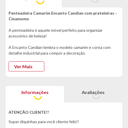
Penteadeira Camarim Encanto Candian com prateleiras -
Cinamomo
A penteadeira é aquele móvel perfeito para organizar
acessórios de beleza!
A Encanto Candian lembra o modelo camarim e conta com
detalhe industrial para compor a decoração.
Ela possui uma gaveta super espaçosa com colmeia
organizadora de objetos, puxadores em ABS e corrediça
Ver Mais
telescópica.
Se apaixonou? Garanta já a sua penteadeira! :)
Informações
Avaliações
Informações Técnicas:
- Marca: JCM movelaria
- Modelo: Encanto Candian
- Material: MDP
ATENÇÃO CLIENTE!!
Super diquinhas para você cliente feliz!!
Cor:
- Cinamomo