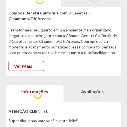
Cômoda Benetil California com 8 Gavetas -
Cinamomo/Off Arenas
Transforme o seu quarto em um ambiente mais organizado,
elegante e aconchegante com a Cômoda Benetil California de
8 Gavetas na cor Cinamomo/Off Arenas. Com um design
moderno e acabamento sofisticado, essa cômoda foi pensada
para quem valoriza tanto a beleza quanto a funcionalidade no
dia a dia.
Ver Mais
Informações Técnicas:
- Marca: Benetil
- Modelo: California
- Tipo: Cômoda
Informações
Avaliações
Cor:
- Cinamomo/Off Arenas
ATENÇÃO CLIENTE!!
Características:
Super diquinhas para você cliente feliz!!
- Puxadores Madeirados
- Corrediças Telescópicas