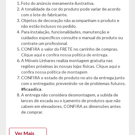
Foto do anúncio meramente ilustrativa.
- Molduras Frisada
A tonalidade da cor do produto pode variar de acordo
com o lote do fabricante.
Dimensões:
Objetos de decoração não acompanham o produto e
- Altura: 97cm
não estão inclusos no pedido.
- Largura: 136cm
Para instalação, funcionalidades, manutenção e
- Profundidade: 45cm
cuidados específicos consulte o manual do produto ou
contrate um profissional.
*Garantia do Fornecedor: 3 Meses (Se conter vidro ou
CONFIRA o valor do FRETE no carrinho de compras.
espelho danificado/quebrado, o prazo para solicitar a troca é
Clique aqui e confira nossa política de entrega.
de até 7 dias corridos após a data da entrega)*
A Móveis Linhares realiza montagem gratuita nas
regiões próximas às nossas lojas físicas.
Clique aqui e
confira nossa política de montagem
CONFIRA o estado do produto no ato da entrega junto
com o entregador, prevenindo-se de problemas futuros.
#ficaadica
.
A entrega não considera desmontagem, a subida de
lances de escada ou o içamento de produtos que não
cabem em elevadores. CONFIRA as dimensões antes
de comprar.
Ver Mais