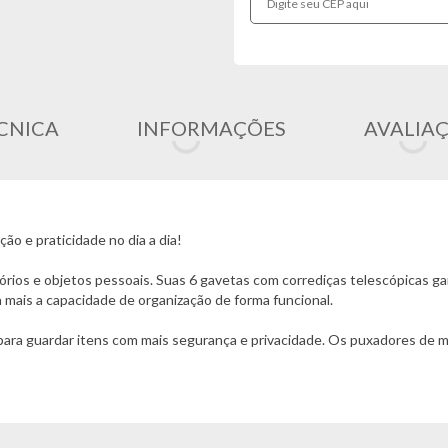
CNICA
INFORMAÇÕES
AVALIA
ão e praticidade no dia a dia!
ios e objetos pessoais. Suas 6 gavetas com corrediças telescópicas gar
a mais a capacidade de organização de forma funcional.
para guardar itens com mais segurança e privacidade. Os puxadores de m
 Cômoda Benetil Milão é a escolha certa para deixar seu quarto mais or