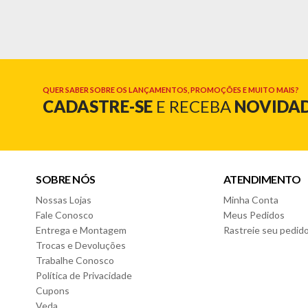
Informações Técnicas:
- Marca: Benetil
- Modelo: Milão
- Estrutura: MDP
Cor:
- Off Arenas
QUER SABER SOBRE OS LANÇAMENTOS, PROMOÇÕES E MUITO MAIS?
CADASTRE-SE
E RECEBA
NOVIDA
Características:
- 01 Porta
- 06 Gavetas com corrediças telescópicas
- Gaveta com Chave
- Puxadores de madeira
SOBRE NÓS
ATENDIMENTO
- Amplo espaço interno com prateleiras para melhor organiz
Nossas Lojas
Minha Conta
Dimensões:
Fale Conosco
Meus Pedidos
- Altura: 110cm
Entrega e Montagem
Rastreie seu pedid
- Largura: 122cm
Trocas e Devoluções
- Profundidade: 45cm
Trabalhe Conosco
Política de Privacidade
*Garantia do Fornecedor: 3 Meses (Se conter vidro ou espelho
Cupons
Veda