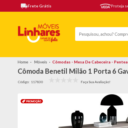
Frete Grátis
Proteja 
TODAS AS CATEGORIAS
MÓVEIS
SOFÁS
TEL
Móveis
Cômodas - Mesa De Cabeceira - Pentea
Cômoda Benetil Milão 1 Porta 6 Gav
Código:
117830
topo-
promocao