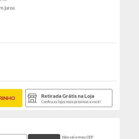
m juros
Retirada Grátis na Loja
RRINHO
Confira as lojas mais próximas a você!
Não sei o meu CEP