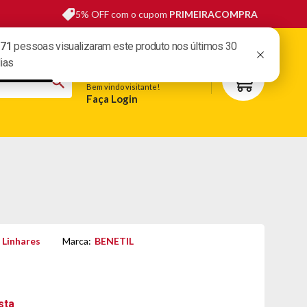
5% OFF com o cupom
PRIMEIRACOMPRA
sas lojas
Fale conosco
Meus pedidos
Minha conta
Bem vindo visitante!
Faça Login
S
BELEZA
ESPORTE E LAZER
OFERTAS DO DIA
 Linhares
Marca:
BENETIL