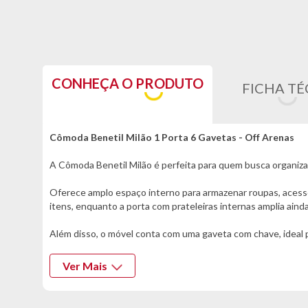
CONHEÇA O PRODUTO
FICHA TÉ
Cômoda Benetil Milão 1 Porta 6 Gavetas - Off Arenas
A Cômoda Benetil Milão é perfeita para quem busca organizaç
Oferece amplo espaço interno para armazenar roupas, acessór
itens, enquanto a porta com prateleiras internas amplia aind
Além disso, o móvel conta com uma gaveta com chave, ideal 
valorizando a decoração do ambiente.
Ver Mais
Com design moderno e excelente aproveitamento de espaço, a