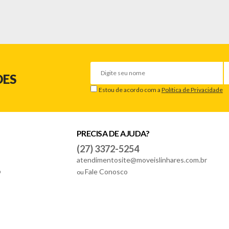
DES
Estou de acordo com a
Política de Privacidade
PRECISA DE AJUDA?
ação
(27) 3372-5254
atendimentosite@moveislinhares.com.br
o
Fale Conosco
ou
 danificado/quebrado, o prazo para solicitar a troca é de até 7 dias corr