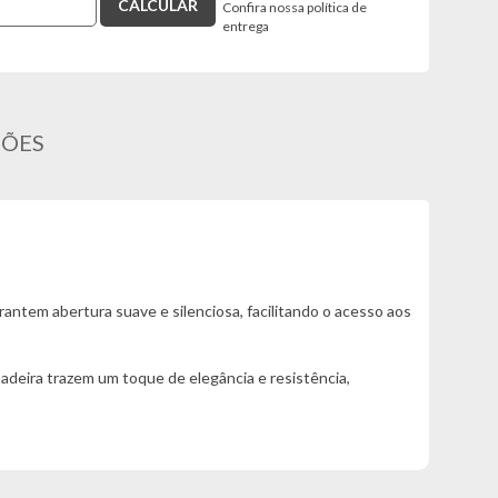
Confira nossa política de
entrega
ÇÕES
antem abertura suave e silenciosa, facilitando o acesso aos
adeira trazem um toque de elegância e resistência,
ganizado, bonito e prático!