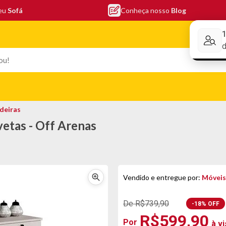
seu
Sofá
Conheça nosso
Blog
Conheça nos
EFONIA
ELETRO
COLCHÕES
ELETRÔNICOS
PORTÁTEI
deiras
etas - Off Arenas
Vendido e entregue por:
Móveis
De R$739,90
-18% OFF
R$599,90