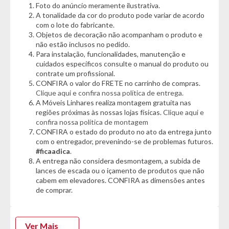
Foto do anúncio meramente ilustrativa.
distribuídos. Os puxadores de madeira agregam um toque
A tonalidade da cor do produto pode variar de acordo
sofisticado e resistente ao design, valorizando a decoração do
com o lote do fabricante.
ambiente com um acabamento elegante e atemporal.
Objetos de decoração não acompanham o produto e
não estão inclusos no pedido.
Produzida com materiais de qualidade, a cômoda Benetil
Para instalação, funcionalidades, manutenção e
Triunfo é ideal para quem procura um móvel durável, funcional
cuidados específicos consulte o manual do produto ou
e com excelente custo-benefício.
contrate um profissional.
CONFIRA o valor do FRETE no carrinho de compras.
Se você deseja uma cômoda grande, resistente e com ótimo
Clique aqui e confira nossa política de entrega.
espaço interno para organizar seu quarto com eficiência e
A Móveis Linhares realiza montagem gratuita nas
estilo, essa é a escolha certa para transformar seu ambiente
regiões próximas às nossas lojas físicas.
Clique aqui e
com praticidade e beleza.
confira nossa política de montagem
CONFIRA o estado do produto no ato da entrega junto
com o entregador, prevenindo-se de problemas futuros.
#ficaadica
.
Informações Técnicas:
A entrega não considera desmontagem, a subida de
- Marca: Benetil
lances de escada ou o içamento de produtos que não
- Modelo: Triunfo
cabem em elevadores. CONFIRA as dimensões antes
- Estrutura: MDP
de comprar.
Cor:
- Off Arenas
Ver Mais