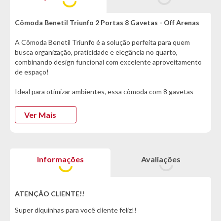
Cômoda Benetil Triunfo 2 Portas 8 Gavetas - Off Arenas
A Cômoda Benetil Triunfo é a solução perfeita para quem
busca organização, praticidade e elegância no quarto,
combinando design funcional com excelente aproveitamento
de espaço!
Ideal para otimizar ambientes, essa cômoda com 8 gavetas
oferece amplo espaço interno para guardar roupas, acessórios
e objetos pessoais de forma prática e acessível, mantendo
Ver Mais
tudo sempre em ordem.
Suas gavetas com corrediças telescópicas garantem abertura
suave e silenciosa, proporcionando mais conforto no uso diário
Informações
Avaliações
e maior durabilidade ao móvel. Pensando na sua segurança, o
modelo conta ainda com gaveta com chave, perfeita para
armazenar itens de valor com mais privacidade e proteção.
ATENÇÃO CLIENTE!!
As 2 portas ampliam ainda mais a capacidade de
Super diquinhas para você cliente feliz!!
armazenamento, revelando prateleiras internas que facilitam a
organização de peças maiores ou itens que precisam ficar bem