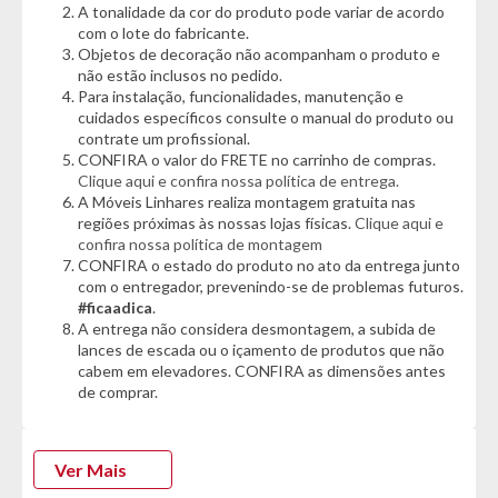
A tonalidade da cor do produto pode variar de acordo
Características:
com o lote do fabricante.
- Puxadores em ABS
Objetos de decoração não acompanham o produto e
- Cabideiro metálico
não estão inclusos no pedido.
- Pés em ABS incluso
Para instalação, funcionalidades, manutenção e
- Corrediças metálicas
cuidados específicos consulte o manual do produto ou
- Porta com PETG cristal
contrate um profissional.
- Kit antitombamento incluso
CONFIRA o valor do FRETE no carrinho de compras.
- Tampo com bordas laqueados
Clique aqui e confira nossa política de entrega.
A Móveis Linhares realiza montagem gratuita nas
Dimensões
regiões próximas às nossas lojas físicas.
Clique aqui e
- Altura: 88cmcm
confira nossa política de montagem
CONFIRA o estado do produto no ato da entrega junto
- Largura: 95,3cm
com o entregador, prevenindo-se de problemas futuros.
- Profundidade: 42,3cm
#ficaadica
.
A entrega não considera desmontagem, a subida de
Conteúdo da Embalagem:
lances de escada ou o içamento de produtos que não
- 01 Cômoda
cabem em elevadores. CONFIRA as dimensões antes
- 01 Kit Ferragens
de comprar.
- 01 Esquema de Montagem
*Garantia do Fornecedor: 3 Meses (Se conter vidro ou espelho
danificado/quebrado, o prazo para solicitar a troca é de até 7
Ver Mais
dias corridos após a data da entrega)*