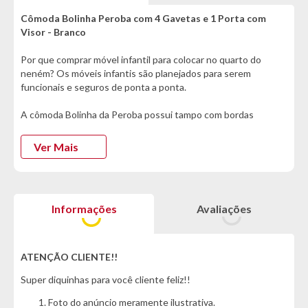
Cômoda Bolinha Peroba com 4 Gavetas e 1 Porta com
Visor - Branco
Por que comprar móvel infantil para colocar no quarto do
neném? Os móveis infantis são planejados para serem
funcionais e seguros de ponta a ponta.
A cômoda Bolinha da Peroba possui tampo com bordas
laqueadas, puxadores e pés redondos em ABS evitando
incidentes :)
Ver Mais
Além de que, o design é sofisticado e pensado para ficar
delicado no quarto infantil!
Informações
Avaliações
Informações Técnicas:
- Marca: Peroba
- Modelo: Bolinha
- Material: 100% MDF
ATENÇÃO CLIENTE!!
Super diquinhas para você cliente feliz!!
Cor:
- Branco
Foto do anúncio meramente ilustrativa.