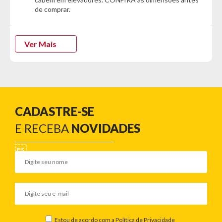
Características do Produto:
de comprar.
- Tampas com vedação de silicone
- Práticos e fáceis de limpar
- Podem ser usados em lava-louças, geladeira e micro-ondas
Ver Mais
(sem tampa)
- Fechamento hermético conserva alimentos por mais tempo
- 01 pote com 9,5 x 10,4 cm | 0,5 Litros
- 01 pote com 9,5 x 18,9 cm | 1,1 Litros
- 01 pote com 9,5 x 22,2 cm | 1,3 Litros
- 01 pote com 9,5 x 30,7 cm | 2 Litros
CADASTRE-SE
Garantia do Fornecedor: 3 meses (Se conter vidro ou
E RECEBA
NOVIDADES
espelho danificado/quebrado, o prazo para solicitar a
troca é de até 7 dias corridos após a data da entrega)
Estou de acordo com a
Política de Privacidade