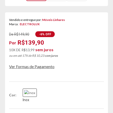
Vendido e entregue por:
Móveis Linhares
Marca:
ELECTROLUX
De R$149,90
-6% OFF
R$139,90
sem juros
10X DE
R$13,99
ou em até 17X de R$ 10,23
com juros
Ver Formas de Pagamento
Cor
Inox