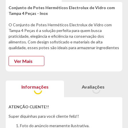
Conjunto de Potes Herméticos Electrolux de Vidro com
Tampa 4 Peças - Inox
O Conjunto de Potes Herméticos Electrolux de Vidro com
Tampa 4 Peças é a solução perfeita para quem busca
praticidade, elegância e eficiência na conservação dos
alimentos. Com design sofisticado e materiais de alta
qualidade, esses potes são ideais para armazenar ingredientes
frescos, marmitas ou até mesmo organizar a despensa com
muito mais segurança e durabilidade.
Ver Mais
Fabricados em vidro resistente, esses potes são fáceis de
limpar e podem ser usados no micro-ondas (sem tampa),
geladeira e lava-louças, tornando o dia a dia mais prático. As
Informações
Avaliações
tampas com vedação de silicone garantem um fechamento
hermético, preservando os alimentos por mais tempo e
evitando vazamentos, ideal para manter a textura e o sabor
das suas receitas.
ATENÇÃO CLIENTE!!
Super diquinhas para você cliente feliz!!
O conjunto conta com quatro tamanhos diferentes – de 0,5L a
2L –, proporcionando versatilidade para armazenar desde
Foto do anúncio meramente ilustrativa.
pequenas porções até grandes quantidades de comida. Além