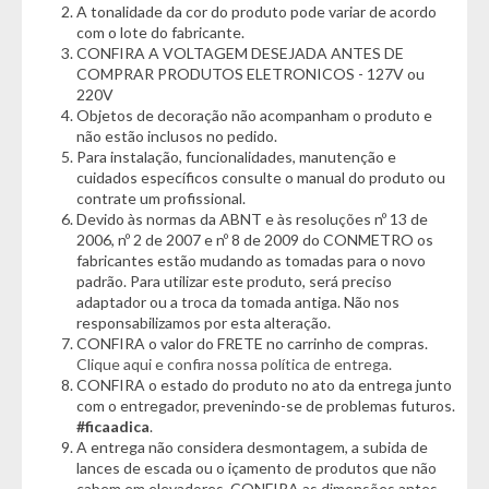
A tonalidade da cor do produto pode variar de acordo
da funcionalidade, o acabamento em inox confere um toque
com o lote do fabricante.
moderno e sofisticado, combinando perfeitamente com
CONFIRA A VOLTAGEM DESEJADA ANTES DE
qualquer cozinha.
COMPRAR PRODUTOS ELETRONICOS - 127V ou
220V
Com o Conjunto de Potes Herméticos Electrolux de Vidro
Objetos de decoração não acompanham o produto e
com Tampa, você mantém seus alimentos frescos por mais
não estão inclusos no pedido.
tempo, evita desperdícios e traz mais organização para sua
Para instalação, funcionalidades, manutenção e
rotina. Invista na qualidade Electrolux e leve mais praticidade e
cuidados específicos consulte o manual do produto ou
estilo para a sua cozinha!
contrate um profissional.
Devido às normas da ABNT e às resoluções nº 13 de
2006, nº 2 de 2007 e nº 8 de 2009 do CONMETRO os
fabricantes estão mudando as tomadas para o novo
*Características informadas pelo fabricante da marca*
padrão. Para utilizar este produto, será preciso
adaptador ou a troca da tomada antiga. Não nos
Informações Técnicas:
responsabilizamos por esta alteração.
- Marca: Electrolux
CONFIRA o valor do FRETE no carrinho de compras.
- Quantidade: 4 peças
Clique aqui e confira nossa política de entrega.
- Modelo: Cilíndrico
CONFIRA o estado do produto no ato da entrega junto
- Estrutura: Vidro
com o entregador, prevenindo-se de problemas futuros.
#ficaadica
.
Cor:
A entrega não considera desmontagem, a subida de
- Transparente/Inox
lances de escada ou o içamento de produtos que não
cabem em elevadores. CONFIRA as dimensões antes