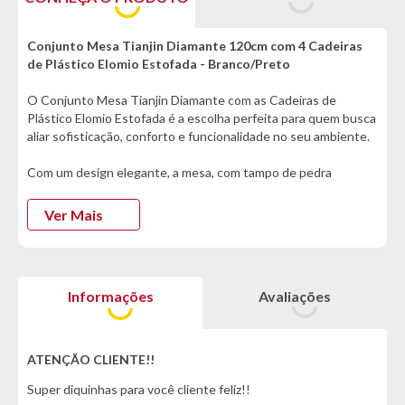
Conjunto Mesa Tianjin Diamante 120cm com 4 Cadeiras
de Plástico Elomio Estofada - Branco/Preto
O Conjunto Mesa Tianjin Diamante com as Cadeiras de
Plástico Elomio Estofada é a escolha perfeita para quem busca
aliar sofisticação, conforto e funcionalidade no seu ambiente.
Com um design elegante, a mesa, com tampo de pedra
parafusado oferece firmeza e resistência no uso diário.
Enquanto sua base de ferro traz um visual moderno que
Ver Mais
valoriza qualquer ambiente.
As cadeiras, por sua vez, oferecem todo o conforto necessário
para momentos de refeição ou convivência. Com um assento
Informações
Avaliações
largo e confortável, feito em polipropileno, elas proporcionam
uma experiência agradável e segura, pois suportam até 110kg.
O estofado em tecido PU adiciona conforto superior e um
acabamento refinado, fácil de limpar e com toque macio, ideal
ATENÇÃO CLIENTE!!
para quem deseja praticidade no dia a dia. Com pés fixos e
Super diquinhas para você cliente feliz!!
sapatas antiderrapantes oferece estabilidade e segurança,