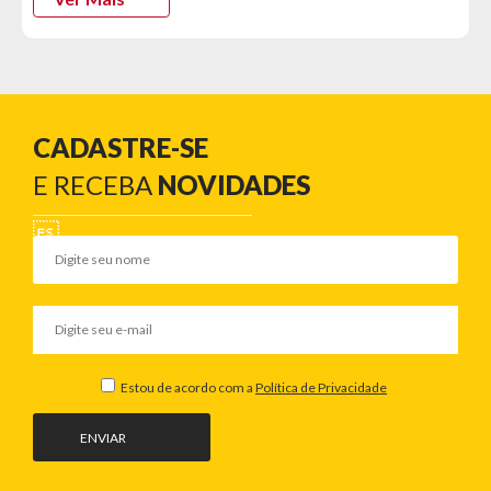
Características Mesa:
- Base de ferro
- Tampo de pedra parafusado na base
- Regulagem nos pés
Dimensões Mesa:
CADASTRE-SE
- Altura: 75cm
- Largura: 120cm
E RECEBA
NOVIDADES
- Profundidade: 70cm
Informações Técnicas Cadeiras:
- Marca: Elomio
- Modelo: HC-903
- Estrutura: Polipropileno/Madeira
Cor Cadeira:
- Bege Escuro
Estou de acordo com a
Política de Privacidade
Características Cadeiras:
- Assento em Polipropileno
ENVIAR
- Estofado em tecido PU
- Pés fixos em madeira e sapatas antiderrapantes