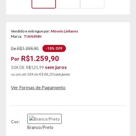
Vendido e entregue por:
Móveis Linhares
Marca:
TIANJINN
De R$1.399,90
-10% OFF
R$1.259,90
sem juros
10X DE
R$125,99
ou em até 18X de R$ 88,20
com juros
Ver Formas de Pagamento
Cor
Branco/Preto