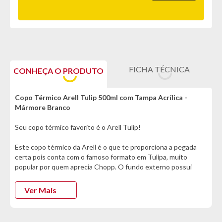
FICHA TÉCNICA
CONHEÇA O PRODUTO
Copo Térmico Arell Tulip 500ml com Tampa Acrílica -
Mármore Branco
Seu copo térmico favorito é o Arell Tulip!
Este copo térmico da Arell é o que te proporciona a pegada
certa pois conta com o famoso formato em Tulipa, muito
popular por quem aprecia Chopp. O fundo externo possui
função antirruído emborrachado que além de evitar arranhões
ele também evita que o copo escorregue em bases lisas.
Ver Mais
A tampa do copo térmico serve para evitar derramamentos
acidentais, protege contra sujeijas e insetos, além de ajudar a