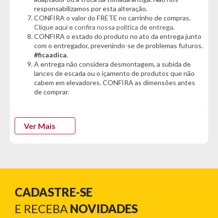
Características Copo:
responsabilizamos por esta alteração.
- Anti-condensação
CONFIRA o valor do FRETE no carrinho de compras.
- Suporta 1h quente
Clique aqui e confira nossa política de entrega.
- Suporta 18h com gelo
CONFIRA o estado do produto no ato da entrega junto
- Robusto e Resistente
com o entregador, prevenindo-se de problemas futuros.
- Suporta 5 horas gelado
#ficaadica
.
- Design exclusivo e elegante
A entrega não considera desmontagem, a subida de
- Pintura em tinta em pó
lances de escada ou o içamento de produtos que não
- Fundo Antirruído (Possui borracha)
cabem em elevadores. CONFIRA as dimensões antes
- Parede com Isolamento duplo a vácuo
de comprar.
- Possui interior com escudo de cobre
- Seu formato possibilita uso no porta copo
- Livre de BPA (Bisfenol A, Substância química prejudicial a
Ver Mais
saúde)
Dimensões Copo:
- Altura: 15,2cm
- Boca: 8,8cm
- Fundo: 7,05cm
CADASTRE-SE
Informações Técnicas Tampa:
- Marca: Arell DrinkWare
E RECEBA
NOVIDADES
- Modelo: ARE-DW01-01