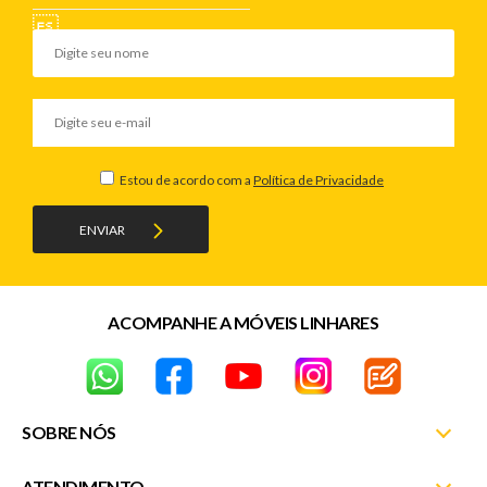
- Material Predominante: Acrílico
Cor:
- Transparente
Características Tampa:
- Aumenta até 100% a capacidade do copo
- Protege a bebida
Estou de acordo com a
Política de Privacidade
- Evita acidentes
ENVIAR
Dimensões Tampa:
- Diâmetro: 88mm
Garantia do Fornecedor: 3 meses.
(Se conter vidro ou espelho
danificado/quebrado, o prazo para solicitar a troca é de até 7
ACOMPANHE A MÓVEIS LINHARES
dias corridos após a data da entrega)
SOBRE NÓS
ATENDIMENTO