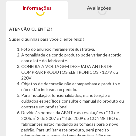
manter a temperatura por mais tempo, criando uma barreira
Informações
Avaliações
adicional contra a transferência de calor.
Sem nos esquecer do seu ponto de ouro, o escudo de cobre!
É uma camada extra de isolamento térmico no interior e
ATENÇÃO CLIENTE!!
exterior, proporcionando a você 25% a mais de qualidade
Super diquinhas para você cliente feliz!!
comparado a outras marcas do mercado :)
Foto do anúncio meramente ilustrativa.
Se apaixonou? Garanta já o seu copo Arell com tampa e tenha
A tonalidade da cor do produto pode variar de acordo
sua bebida sempre na temperatura certa ;)
com o lote do fabricante.
CONFIRA A VOLTAGEM DESEJADA ANTES DE
*Características informadas pelo fabricante da marca*
COMPRAR PRODUTOS ELETRONICOS - 127V ou
220V
Informações Técnicas Copo:
Objetos de decoração não acompanham o produto e
- Marca: Arell DrinkWare
não estão inclusos no pedido.
- Modelo: Tulip Pint
Para instalação, funcionalidades, manutenção e
- Capacidade: 500ml
cuidados específicos consulte o manual do produto ou
- Material Predominante: Aço Inox 304
contrate um profissional.
Devido às normas da ABNT e às resoluções nº 13 de
Cor:
2006, nº 2 de 2007 e nº 8 de 2009 do CONMETRO os
fabricantes estão mudando as tomadas para o novo
- Mármore Branco
padrão. Para utilizar este produto, será preciso
adaptador ou a troca da tomada antiga. Não nos