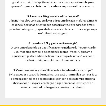
geralmente são mais práticas para o dia a dia, especialmente para
quem não quer se abaixar na hora de carregar ou retirar as roupas.
3. Lavadora 10kg lava edredom de casal?
Alguns modelos conseguem lavar edredom de casal mais leve, mas é
essencial seguir as orientações do fabricante. Para edredons mais
pesados ou king size, capacidades maiores oferecem mais segurança
e eficiência na lavagem.
4. Lavadora 15kg gasta muita energia?
O consumo depende da classificação energética e da frequência de
uso. Modelos com selo de eficiência (como Procel A) ajudam a
equilibrar o gasto, e o fato de lavar mais roupa de uma só vez pode
reduzir o número total de ciclos na semana.
5. Como aumentar a durabilidade da minha lavadora de roupa?
Evite exceder a capacidade máxima, use sabão na medida correta, faça
a limpeza periódica do cesto e do dispenser, deixe a tampa ou porta
aberta após o uso para ventilação e siga sempre as instruções do
manual. Isso reduz desgaste e previne mau cheiro.