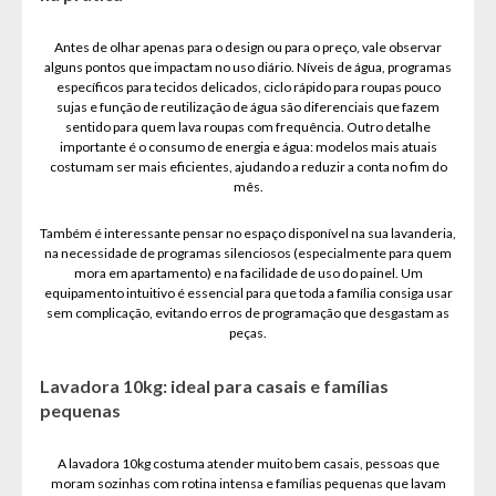
Antes de olhar apenas para o design ou para o preço, vale observar
alguns pontos que impactam no uso diário. Níveis de água, programas
específicos para tecidos delicados, ciclo rápido para roupas pouco
sujas e função de reutilização de água são diferenciais que fazem
sentido para quem lava roupas com frequência. Outro detalhe
importante é o consumo de energia e água: modelos mais atuais
costumam ser mais eficientes, ajudando a reduzir a conta no fim do
mês.
Também é interessante pensar no espaço disponível na sua lavanderia,
na necessidade de programas silenciosos (especialmente para quem
mora em apartamento) e na facilidade de uso do painel. Um
equipamento intuitivo é essencial para que toda a família consiga usar
sem complicação, evitando erros de programação que desgastam as
peças.
Lavadora 10kg: ideal para casais e famílias
pequenas
A lavadora 10kg costuma atender muito bem casais, pessoas que
moram sozinhas com rotina intensa e famílias pequenas que lavam