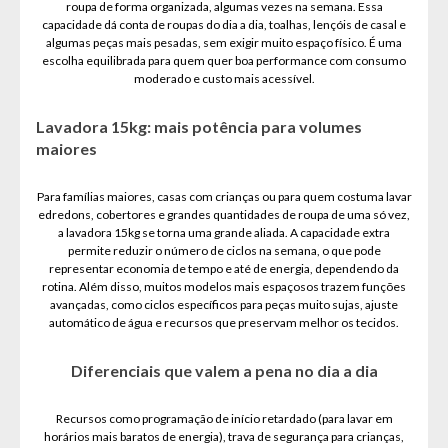
roupa de forma organizada, algumas vezes na semana. Essa
capacidade dá conta de roupas do dia a dia, toalhas, lençóis de casal e
algumas peças mais pesadas, sem exigir muito espaço físico. É uma
escolha equilibrada para quem quer boa performance com consumo
moderado e custo mais acessível.
Lavadora 15kg: mais potência para volumes
maiores
Para famílias maiores, casas com crianças ou para quem costuma lavar
edredons, cobertores e grandes quantidades de roupa de uma só vez,
a lavadora 15kg se torna uma grande aliada. A capacidade extra
permite reduzir o número de ciclos na semana, o que pode
representar economia de tempo e até de energia, dependendo da
rotina. Além disso, muitos modelos mais espaçosos trazem funções
avançadas, como ciclos específicos para peças muito sujas, ajuste
automático de água e recursos que preservam melhor os tecidos.
Diferenciais que valem a pena no dia a dia
Recursos como programação de início retardado (para lavar em
horários mais baratos de energia), trava de segurança para crianças,