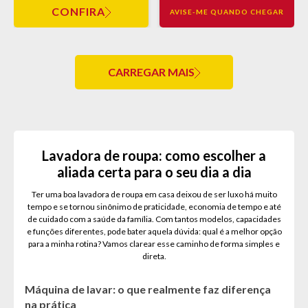
CONFIRA
AVISE-ME QUANDO CHEGAR
CARREGAR MAIS
Lavadora de roupa: como escolher a
aliada certa para o seu dia a dia
Ter uma boa lavadora de roupa em casa deixou de ser luxo há muito
tempo e se tornou sinônimo de praticidade, economia de tempo e até
de cuidado com a saúde da família. Com tantos modelos, capacidades
e funções diferentes, pode bater aquela dúvida: qual é a melhor opção
para a minha rotina? Vamos clarear esse caminho de forma simples e
direta.
Máquina de lavar: o que realmente faz diferença
na prática