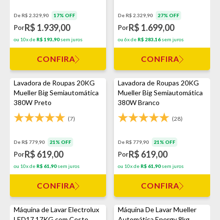
De R$ 2.329,90
17% OFF
De R$ 2.329,90
27% OFF
R$ 1.939,00
R$ 1.699,00
Por
Por
ou 10x de
R$ 193,90
sem juros
ou 6x de
R$ 283,16
sem juros
CONFIRA
CONFIRA
Lavadora de Roupas 20KG
Lavadora de Roupas 20KG
Mueller Big Semiautomática
Mueller Big Semiautomática
380W Preto
380W Branco
(7)
(28)
De R$ 779,90
21% OFF
De R$ 779,90
21% OFF
R$ 619,00
R$ 619,00
Por
Por
ou 10x de
R$ 61,90
sem juros
ou 10x de
R$ 61,90
sem juros
CONFIRA
CONFIRA
Máquina de Lavar Electrolux
Máquina De Lavar Mueller
LED17 17KG com Cesto
Automática Energy 8kg