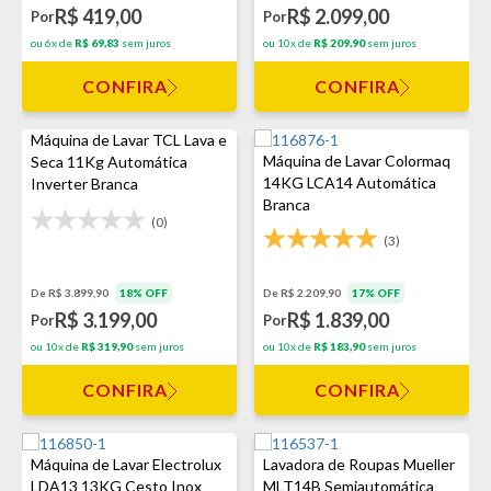
R$ 419,00
R$ 2.099,00
Por
Por
ou 6x de
R$ 69,83
sem juros
ou 10x de
R$ 209,90
sem juros
CONFIRA
CONFIRA
Máquina de Lavar TCL Lava e
Máquina de Lavar Colormaq
Seca 11Kg Automática
14KG LCA14 Automática
Inverter Branca
Branca
(0)
(3)
De R$ 3.899,90
18% OFF
De R$ 2.209,90
17% OFF
R$ 3.199,00
R$ 1.839,00
Por
Por
ou 10x de
R$ 319,90
sem juros
ou 10x de
R$ 183,90
sem juros
CONFIRA
CONFIRA
Máquina de Lavar Electrolux
Lavadora de Roupas Mueller
LDA13 13KG Cesto Inox
MLT14B Semiautomática