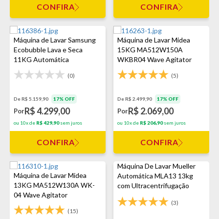
CONFIRA
CONFIRA
Máquina de Lavar Samsung
Máquina de Lavar Midea
Ecobubble Lava e Seca
15KG MA512W150A
11KG Automática
WKBR04 Wave Agitator
(0)
(5)
De R$ 5.159,90
17% OFF
De R$ 2.499,90
17% OFF
R$ 4.299,00
R$ 2.069,00
Por
Por
ou 10x de
R$ 429,90
sem juros
ou 10x de
R$ 206,90
sem juros
CONFIRA
CONFIRA
Máquina De Lavar Mueller
Máquina de Lavar Midea
Automática MLA13 13kg
13KG MA512W130A WK-
com Ultracentrifugação
04 Wave Agitator
Branca
(3)
(15)