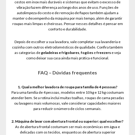
cestos em inox mais duráveis e sistemas que evitam o excesso de
vibração fazem diferença ao longo dos anos de uso. Funções de
autolimpeza do cesto e de remoção de fiapos também ajudam a
manter o desempenho da máquina por mais tempo, além de garantir
roupas mais limpas e cheirosas. Pensar nesses detalhes é pensar em
conforto e durabilidade.
Depois de escolher a sua lavadora, vale completar sua lavanderia e
cozinha com outros eletrodomésticos de qualidade. Confira também
as categorias de
geladeiras e frigobares
,
fogões
e
freezers
e veja
como deixar sua casa ainda mais prática e funcional.
FAQ – Dúvidas frequentes
1. Qual a melhor lavadora de roupa para família de 4 pessoas?
Para uma família de 4 pessoas, modelos entre 10 kg e 12 kg costumam
atender bem. Se a rotina inclui muitas toalhas, roupas de cama pesadas
ou lavagens mais volumosas, vale considerar capacidades maiores
para reduzir o número de ciclos semanais.
2. Máquina de lavar com abertura frontal ou superior: qual escolher?
As de abertura frontal costumam ser mais econômicas em água e
delicadas com os tecidos, enquanto as de abertura superior