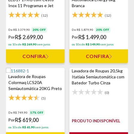
Inox 11 Programas e Jet
Branca
Clean Branco
(12)
(12)
De R$ 3.379,90
20% OFF
De R$ 1.879,90
20% OFF
R$ 2.699,00
R$ 1.499,00
Por
Por
ou 10x de
R$ 269,90
sem juros
ou 10x de
R$ 149,90
sem juros
CONFIRA
CONFIRA
Lavadora de Roupas 20,5kg
Lavadora de Roupas
Itatiaia Semiautomática com
Colormaq LCS20A
Batedor Turbo Cinza
Semiautomática 20KG Preto
(0)
(5)
De R$ 749,90
17% OFF
R$ 619,00
Por
PRODUTO INDISPONÍVEL
ou 10x de
R$ 61,90
sem juros