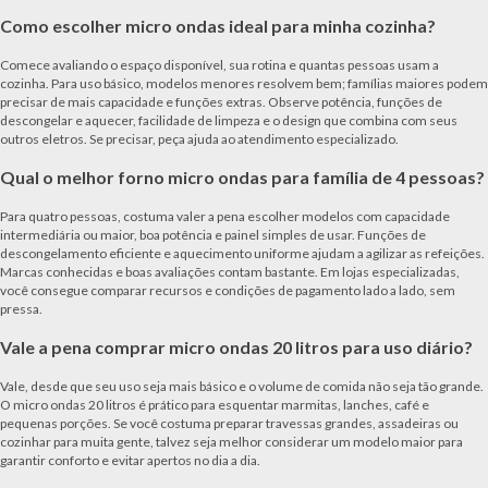
Como escolher micro ondas ideal para minha cozinha?
Comece avaliando o espaço disponível, sua rotina e quantas pessoas usam a
cozinha. Para uso básico, modelos menores resolvem bem; famílias maiores podem
precisar de mais capacidade e funções extras. Observe potência, funções de
descongelar e aquecer, facilidade de limpeza e o design que combina com seus
outros eletros. Se precisar, peça ajuda ao atendimento especializado.
Qual o melhor forno micro ondas para família de 4 pessoas?
Para quatro pessoas, costuma valer a pena escolher modelos com capacidade
intermediária ou maior, boa potência e painel simples de usar. Funções de
descongelamento eficiente e aquecimento uniforme ajudam a agilizar as refeições.
Marcas conhecidas e boas avaliações contam bastante. Em lojas especializadas,
você consegue comparar recursos e condições de pagamento lado a lado, sem
pressa.
Vale a pena comprar micro ondas 20 litros para uso diário?
Vale, desde que seu uso seja mais básico e o volume de comida não seja tão grande.
O micro ondas 20 litros é prático para esquentar marmitas, lanches, café e
pequenas porções. Se você costuma preparar travessas grandes, assadeiras ou
cozinhar para muita gente, talvez seja melhor considerar um modelo maior para
garantir conforto e evitar apertos no dia a dia.