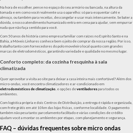
Na hora de escolher, pense no espaço do seu armário ou bancada, na altura da
tomada e em como você realmente usa o aparelho: só para esquentar café e
almoço, ou também para receitas, descongelar e usar mais intensamente. Se bater a
dúvida, o nosso atendimento humanizado entra em cena para ajudar, sem empurrar
nada que não faça sentido para você.
Com 50 anos de história como empresa familiar com raízes no Espírito Santo e na
Bahia, a Móveis Linhares conhece bem o jeito de comprar da nossa região. Por isso,
trabalha tanto com fornecedores do polo moveleiro local quanto com grandes
marcas de eletrodomésticos, garantindo variedade e qualidade no mesmo lugar.
Conforto completo: da cozinha fresquinha à sala
climatizada
Quer aproveitar a visita ao site para deixar a casa inteira mais confortável? Além dos
micro-ondas, você encontra climatizadores e ar-condicionado em
eletrodomésticos de climatização
, e opções de
ventiladores
para todos os
ambientes.
Com logística própria e dois Centros de Distribuição, a entrega é rápida e organizada,
com frete grátis em até 10 km das lojas físicas, conforme localidade. O pagamento
também não pesa tanto: parcelamento facilitado e várias condições de crédito
ajudam você a montar os ambientes por etapas, com planejamento e segurança.
FAQ – dúvidas frequentes sobre micro ondas