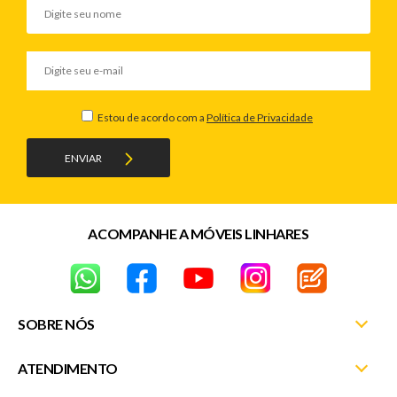
Estou de acordo com a
Política de Privacidade
ENVIAR
ACOMPANHE A MÓVEIS LINHARES
SOBRE NÓS
ATENDIMENTO
Nossas Lojas