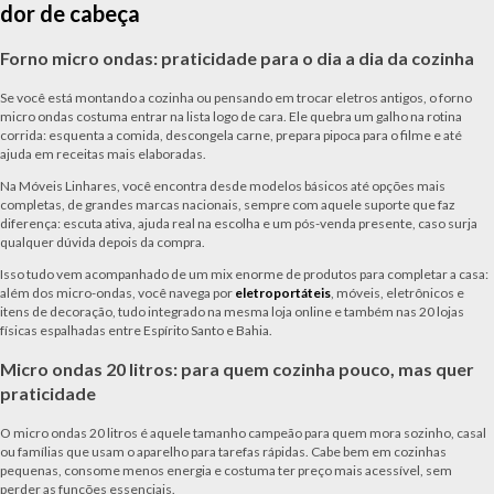
dor de cabeça
Forno micro ondas: praticidade para o dia a dia da cozinha
Se você está montando a cozinha ou pensando em trocar eletros antigos, o forno
micro ondas costuma entrar na lista logo de cara. Ele quebra um galho na rotina
corrida: esquenta a comida, descongela carne, prepara pipoca para o filme e até
ajuda em receitas mais elaboradas.
Na Móveis Linhares, você encontra desde modelos básicos até opções mais
completas, de grandes marcas nacionais, sempre com aquele suporte que faz
diferença: escuta ativa, ajuda real na escolha e um pós-venda presente, caso surja
qualquer dúvida depois da compra.
Isso tudo vem acompanhado de um mix enorme de produtos para completar a casa:
além dos micro-ondas, você navega por
eletroportáteis
, móveis, eletrônicos e
itens de decoração, tudo integrado na mesma loja online e também nas 20 lojas
físicas espalhadas entre Espírito Santo e Bahia.
Micro ondas 20 litros: para quem cozinha pouco, mas quer
praticidade
O micro ondas 20 litros é aquele tamanho campeão para quem mora sozinho, casal
ou famílias que usam o aparelho para tarefas rápidas. Cabe bem em cozinhas
pequenas, consome menos energia e costuma ter preço mais acessível, sem
perder as funções essenciais.