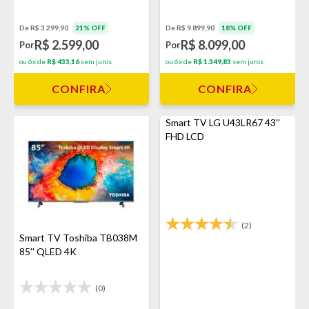
De R$ 3.299,90
21% OFF
De R$ 9.899,90
18% OFF
R$ 2.599,00
R$ 8.099,00
Por
Por
ou 6x de
R$ 433,16
sem juros
ou 6x de
R$ 1.349,83
sem juros
CONFIRA
CONFIRA
Smart TV LG U43LR67 43''
FHD LCD
(2)
Smart TV Toshiba TB038M
85'' QLED 4K
(0)