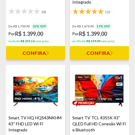
Integrado
(0)
(1)
De R$ 1.799,90
22% OFF
De R$ 1.679,90
17% OFF
R$ 1.399,00
R$ 1.399,00
Por
Por
ou 6x de
R$ 233,16
sem juros
ou 10x de
R$ 139,90
sem juros
CONFIRA
CONFIRA
Smart TV HQ HQS43NKHM
Smart TV TCL 43S5K 43''
43'' FHD LED Wi-Fi
QLED Full HD Conexão Wi-Fi
Integrado
e Bluetooth