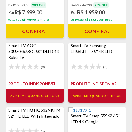
De R$ 9.599,90
20% OFF
De R$ 2.449,90
20% OFF
R$ 7.699,00
R$ 1.959,00
Por
Por
ou 10x de
R$ 769,90
sem juros
ou 10x de
R$ 195,90
sem juros
CONFIRA
CONFIRA
Smart TV AOC
Smart TV Samsung
50U7045/78G 50'' DLED 4K
LH55BEFH 55'' 4K LED
Roku TV
(0)
(0)
PRODUTO INDISPONÍVEL
PRODUTO INDISPONÍVEL
AVISE-ME QUANDO CHEGAR
AVISE-ME QUANDO CHEGAR
Smart TV HQ HQS32NKHM
Smart TV Semp 55S62 65''
32'' HD LED Wi-Fi Integrado
LED 4K Google
(0)