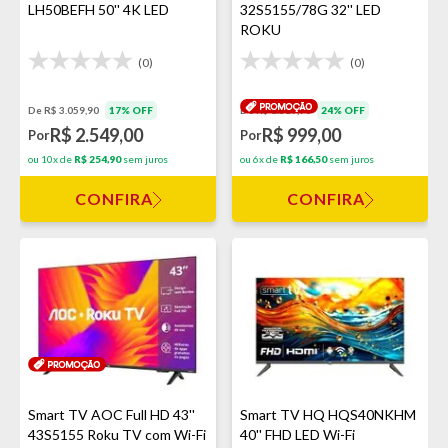
LH50BEFH 50'' 4K LED
32S5155/78G 32'' LED
ROKU
(0)
(0)
De R$ 3.059,90
17% OFF
De R$ 1.319,90
24% OFF
R$ 2.549,00
R$ 999,00
Por
Por
ou 10x de
R$ 254,90
sem juros
ou 6x de
R$ 166,50
sem juros
CONFIRA
CONFIRA
Smart TV AOC Full HD 43''
Smart TV HQ HQS40NKHM
43S5155 Roku TV com Wi-Fi
40'' FHD LED Wi-Fi