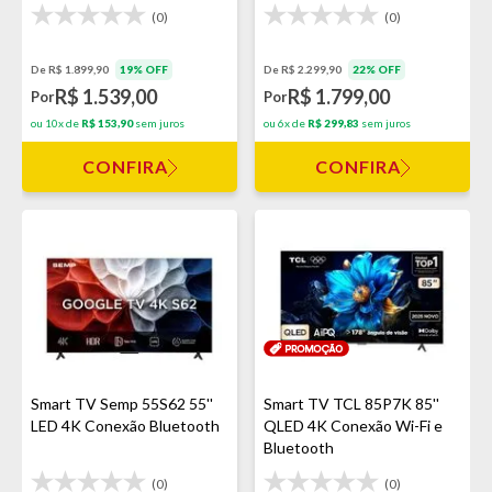
(0)
(0)
De R$ 1.899,90
19% OFF
De R$ 2.299,90
22% OFF
R$ 1.539,00
R$ 1.799,00
Por
Por
ou 10x de
R$ 153,90
sem juros
ou 6x de
R$ 299,83
sem juros
CONFIRA
CONFIRA
Smart TV Semp 55S62 55''
Smart TV TCL 85P7K 85''
LED 4K Conexão Bluetooth
QLED 4K Conexão Wi-Fi e
Bluetooth
(0)
(0)