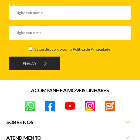
Estou de acordo com a
Política de Privacidade
ENVIAR
ACOMPANHE A MÓVEIS LINHARES
SOBRE NÓS
ATENDIMENTO
Nossas Lojas