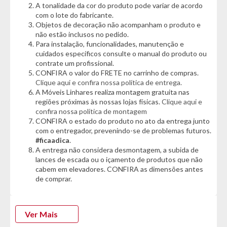
A tonalidade da cor do produto pode variar de acordo
- Espelho Oval
com o lote do fabricante.
- Possui prateleira
Objetos de decoração não acompanham o produto e
- Suporte em metalon
não estão inclusos no pedido.
Para instalação, funcionalidades, manutenção e
Dimensões:
cuidados específicos consulte o manual do produto ou
- Altura: 78cm
contrate um profissional.
- Largura: 44,1cm
CONFIRA o valor do FRETE no carrinho de compras.
- Profundidade: 12,5cm
Clique aqui e confira nossa política de entrega.
A Móveis Linhares realiza montagem gratuita nas
Garantia do Produto: 03 Meses
regiões próximas às nossas lojas físicas.
Clique aqui e
confira nossa política de montagem
CONFIRA o estado do produto no ato da entrega junto
com o entregador, prevenindo-se de problemas futuros.
#ficaadica
.
A entrega não considera desmontagem, a subida de
lances de escada ou o içamento de produtos que não
cabem em elevadores. CONFIRA as dimensões antes
de comprar.
Ver Mais