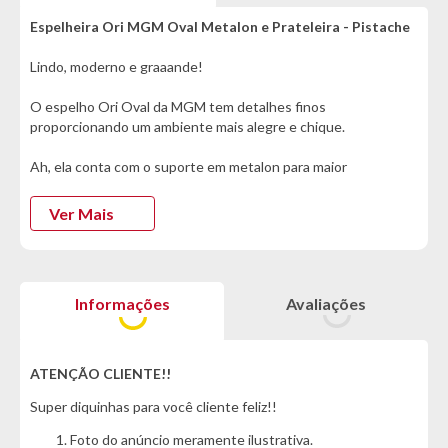
Espelheira Ori MGM Oval Metalon e Prateleira - Pistache
Lindo, moderno e graaande!
O espelho Ori Oval da MGM tem detalhes finos
proporcionando um ambiente mais alegre e chique.
Ah, ela conta com o suporte em metalon para maior
durabilidade e ainda, prateleira decorativa :)
Ver Mais
Gostou? Garanta já o seu!
Informações:
- Marca: MGM
Informações
Avaliações
- Modelo: Ori
- Ambiente: Banheiro
- Estrutura: 100% MDF Revestido
ATENÇÃO CLIENTE!!
Cor:
Super diquinhas para você cliente feliz!!
- Pistache
Foto do anúncio meramente ilustrativa.
Características: