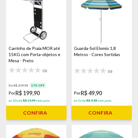
Carrinho de Praia MOR até
Guarda-Sol Elomio 1,8
15KG com Porta-objetos e
Metros - Cores Sortidas
Mesa - Preto
(0)
(0)
De R$ 239,90
17% OFF
R$ 199,90
R$ 49,90
Por
Por
ou 10x de
R$ 19,99
sem juros
ou 5x de
R$ 9,98
sem juros
CONFIRA
CONFIRA