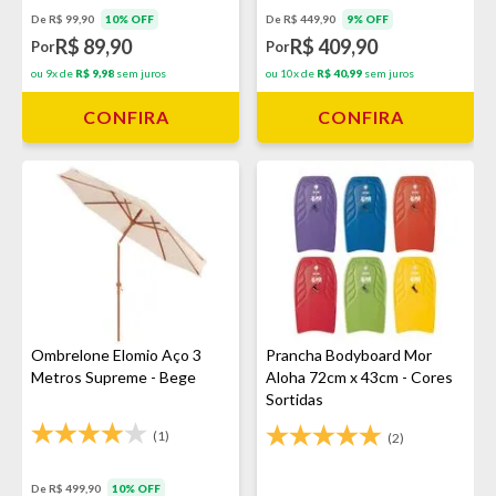
De R$ 99,90
10% OFF
De R$ 449,90
9% OFF
R$ 89,90
R$ 409,90
Por
Por
ou 9x de
R$ 9,98
sem juros
ou 10x de
R$ 40,99
sem juros
CONFIRA
CONFIRA
Ombrelone Elomio Aço 3
Prancha Bodyboard Mor
Metros Supreme - Bege
Aloha 72cm x 43cm - Cores
Sortidas
(1)
(2)
De R$ 499,90
10% OFF