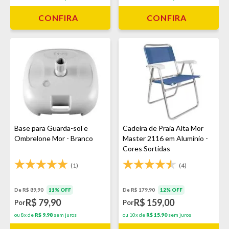
CONFIRA
CONFIRA
Base para Guarda-sol e
Cadeira de Praia Alta Mor
Ombrelone Mor - Branco
Master 2116 em Alumínio -
Cores Sortidas
(1)
(4)
De R$ 89,90
11% OFF
De R$ 179,90
12% OFF
R$ 79,90
R$ 159,00
Por
Por
ou 8x de
R$ 9,98
sem juros
ou 10x de
R$ 15,90
sem juros