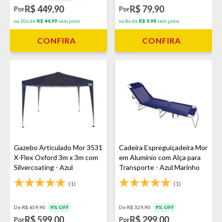
R$ 449,90
R$ 79,90
Por
Por
ou 10x de
R$ 44,99
sem juros
ou 8x de
R$ 9,98
sem juros
CONFIRA
CONFIRA
Gazebo Articulado Mor 3531
Cadeira Espreguiçadeira Mor
X-Flex Oxford 3m x 3m com
em Alumínio com Alça para
Silvercoating - Azul
Transporte - Azul Marinho
(1)
(1)
De R$ 659,90
9% OFF
De R$ 329,90
9% OFF
R$ 599,00
R$ 299,00
Por
Por