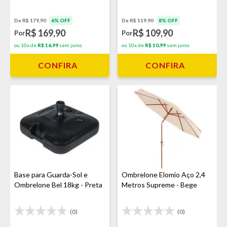
De R$ 179,90
6% OFF
De R$ 119,90
8% OFF
R$ 169,90
R$ 109,90
Por
Por
ou 10x de
R$ 16,99
sem juros
ou 10x de
R$ 10,99
sem juros
CONFIRA
CONFIRA
Base para Guarda-Sol e
Ombrelone Elomio Aço 2,4
Ombrelone Bel 18kg - Preta
Metros Supreme - Bege
(0)
(0)