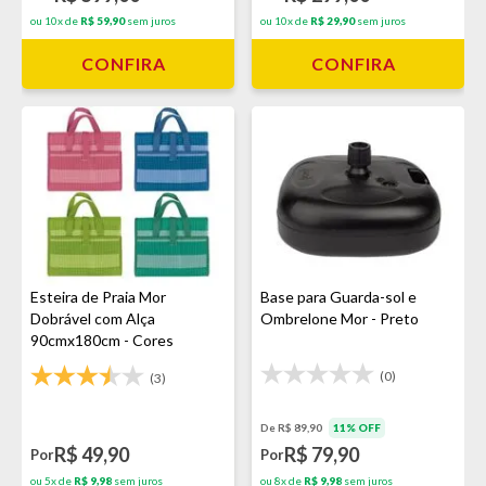
ou 10x de
R$ 59,90
sem juros
ou 10x de
R$ 29,90
sem juros
CONFIRA
CONFIRA
Esteira de Praia Mor
Base para Guarda-sol e
Dobrável com Alça
Ombrelone Mor - Preto
90cmx180cm - Cores
Sortidas
(0)
(3)
De R$ 89,90
11% OFF
R$ 49,90
R$ 79,90
Por
Por
ou 5x de
R$ 9,98
sem juros
ou 8x de
R$ 9,98
sem juros