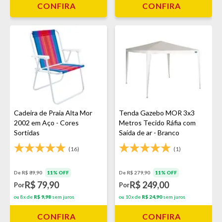
CONFIRA
CONFIRA
Cadeira de Praia Alta Mor
Tenda Gazebo MOR 3x3
2002 em Aço - Cores
Metros Tecido Ráfia com
Sortidas
Saída de ar - Branco
(16)
(1)
De R$ 89,90
11% OFF
De R$ 279,90
11% OFF
R$ 79,90
R$ 249,00
Por
Por
ou 8x de
R$ 9,98
sem juros
ou 10x de
R$ 24,90
sem juros
CONFIRA
CONFIRA