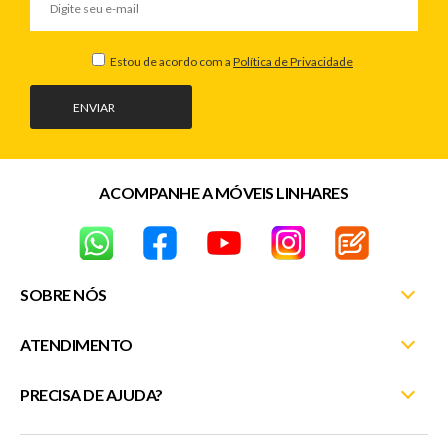
Estou de acordo com a
Política de Privacidade
ENVIAR
ACOMPANHE A MÓVEIS LINHARES
SOBRE NÓS
ATENDIMENTO
Nossas Lojas
Fale Conosco
PRECISA DE AJUDA?
Minha Conta
Entrega e Montagem
Meus Pedidos
(27) 3372-5254