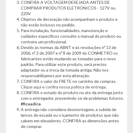
CONFIRA A VOLTAGEM DESEJADA ANTES DE
Características:
COMPRAR PRODUTOS ELETRONICOS - 127V ou
- 01 Unidade Flutuador(Cor Sortida)
220V
Objetos de decoração não acompanham o produto e
Dimensões:
não estão inclusos no pedido.
- Diâmetro: 6,5cm
Para instalação, funcionalidades, manutenção e
- Comprimento: 165cm
cuidados específicos consulte o manual do produto ou
contrate um profissional.
*Garantia do Fornecedor: 3 Meses
Devido às normas da ABNT e às resoluções nº 13 de
2006, nº 2 de 2007 e nº 8 de 2009 do CONMETRO os
fabricantes estão mudando as tomadas para o novo
padrão. Para utilizar este produto, será preciso
adaptador ou a troca da tomada antiga. Não nos
responsabilizamos por esta alteração.
CONFIRA o valor do FRETE no carrinho de compras.
Clique aqui e confira nossa política de entrega.
CONFIRA o estado do produto no ato da entrega junto
com o entregador, prevenindo-se de problemas futuros.
#ficaadica
.
A entrega não considera desmontagem, a subida de
lances de escada ou o içamento de produtos que não
cabem em elevadores. CONFIRA as dimensões antes
de comprar.