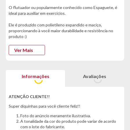
O flutuador ou popularmente conhecido como Espaguete, é
ideal para auxiliar em exercícios.
Ele é produzido com polietileno expandido e maciço,
proporcionando à você maior durabilidade e resistência no
produto :)
É uma ferramenta muito vista em aulas de natação por idosos
Ver Mais
e crianças, pois o flutuador é um excelente apoio em diversos
movimentos na água, como exemplo a hidroginástica.
*Este não é um equipamento salva vidas, mantenha-se perto
Informações
Avaliações
do usuário*
Informações Técnicas:
- Marca: MOR
ATENÇÃO CLIENTE!!
- Modelo: Flutuador 1551
Super diquinhas para você cliente feliz!!
- Material: Polietileno
Foto do anúncio meramente ilustrativa.
Cor:
A tonalidade da cor do produto pode variar de acordo
- Cores Sortidas
com o lote do fabricante.