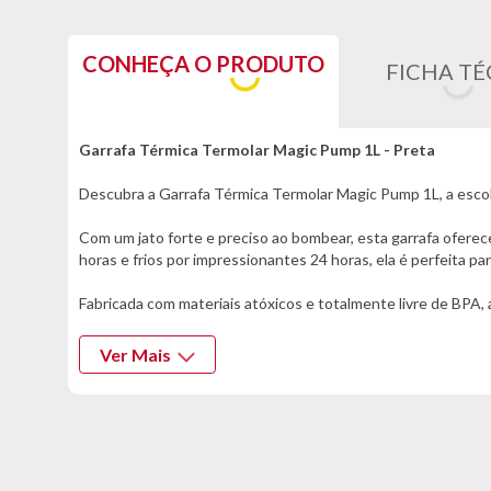
CONHEÇA O PRODUTO
FICHA TÉ
Garrafa Térmica Termolar Magic Pump 1L - Preta
Descubra a Garrafa Térmica Termolar Magic Pump 1L, a escolha 
Com um jato forte e preciso ao bombear, esta garrafa oferec
horas e frios por impressionantes 24 horas, ela é perfeita p
Fabricada com materiais atóxicos e totalmente livre de BPA, 
alça confortável que adiciona praticidade ao dia a dia, perm
a torna visualmente atraente, mas também facilita a limpeza
Ver Mais
A ampola de vidro no interior é o segredo para seu desempen
Garrafa Térmica Termolar Magic Pump 1L é mais do que um si
Experimente e transforme a forma como você aproveita suas b