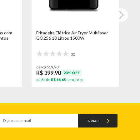
as com
Fritadeira Elétrica Air Fryer Multilaser
Cai
ntos
GO256 10 Litros 1500W
Cop
(0)
de R$ 519,90
de 
R$ 399,90
R$
23% OFF
ou 6x de
R$ 66,65
sem juros
ou 
ENVIAR