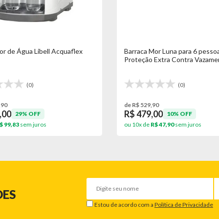
dor de Água Libell Acquaflex
Barraca Mor Luna para 6 pesso
Proteção Extra Contra Vazame
(0)
(0)
,90
de R$ 529,90
,00
R$ 479,00
29% OFF
10% OFF
$ 99,83
sem juros
ou 10x de
R$ 47,90
sem juros
DES
Estou de acordo com a
Política de Privacidade