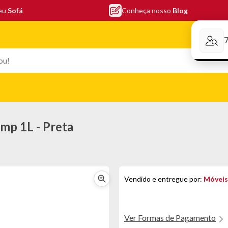
seu
Sofá
Conheça nosso
Blog
Conheça nos
EFONIA
ELETRO
COLCHÕES
ELETRÔNICOS
PORTÁTEI
mp 1L - Preta
Vendido e entregue por:
Móveis
Ver Formas de Pagamento