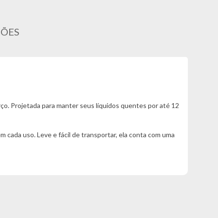
ÇÕES
rço. Projetada para manter seus líquidos quentes por até 12
m cada uso. Leve e fácil de transportar, ela conta com uma
gn único e acabamento brilhoso com superfície lisa não apenas
 sem interferências. Combinando funcionalidade e estética, a
.