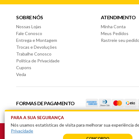
SOBRE NÓS
ATENDIMENTO
Nossas Lojas
Minha Conta
Fale Conosco
Meus Pedidos
Entrega e Montagem
Rastreie seu pedid
Trocas e Devoluções
Trabalhe Conosco
Política de Privacidade
Cupons
Veda
FORMAS DE PAGAMENTO
PARA A SUA SEGURANÇA
Nós usamos estatísticas de visita para melhorar sua experiência 
Realizamos entrega gratuita somente para produtos vendidos e entregues pel
Privacidade
nossas lojas físicas.
CONCORDO
Valide se o seu CEP está apto a entrega grátis no carrinho de compras.