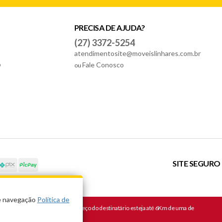
PRECISA DE AJUDA?
(27) 3372-5254
atendimentosite@moveislinhares.com.br
o
Fale Conosco
ou
SITE SEGURO
de navegação
Política de
a Móveis Linhares, e que o endereço do destinatário esteja até 6Km de uma de