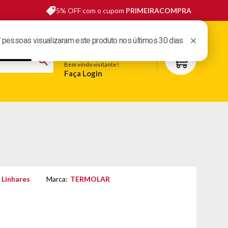
5% OFF com o cupom
PRIMEIRACOMPRA
sas lojas
Fale conosco
Meus pedidos
Minha conta
Bem vindo visitante!
Faça Login
S
BELEZA
ESPORTE E LAZER
OFERTAS DO DIA
 Linhares
Marca:
TERMOLAR