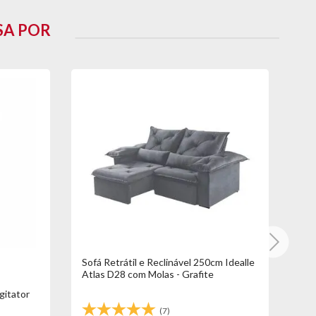
SA POR
Sofá Retrátil e Reclinável 250cm Idealle
Sof
Atlas D28 com Molas - Grafite
Gra
itator
(7)