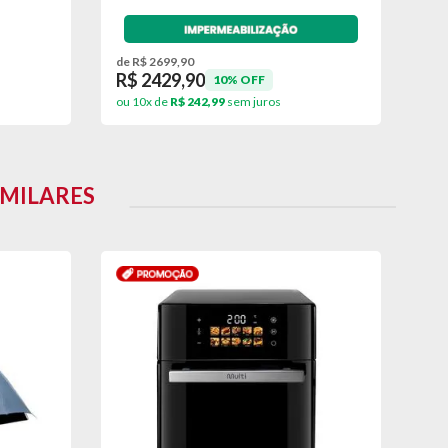
de R$ 2699,90
de 
R$ 2429,90
R$
dos após a data da entrega)
10% OFF
ou 10x de
R$ 242,99
sem juros
ou 
IMILARES