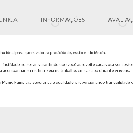
CNICA
INFORMAÇÕES
AVALIA
ideal para quem valoriza praticidade, estilo e eficiência.
e facilidade no servir, garantindo que você aproveite cada gota sem esfo
ara acompanhar sua rotina, seja no trabalho, em casa ou durante viagens.
a Magic Pump alia segurança e qualidade, proporcionando tranquilidade e
itindo que você leve suas bebidas favoritas para qualquer lugar. Seu desi
, mantendo a garrafa com aparência impecável por mais tempo.
ho térmico excepcional, além de preservar o sabor original das bebidas,
mples utensílio: é um investimento em conforto, praticidade e qualidade
ebidas no dia a dia! :)