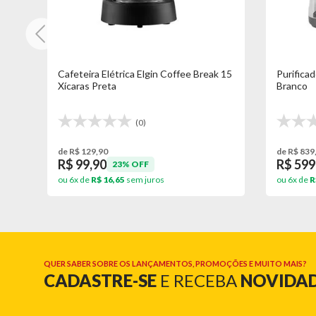
3
Cafeteira Elétrica Elgin Coffee Break 15
Purifica
Xícaras Preta
Branco
(0)
de R$ 129,90
de R$ 839
R$ 99,90
R$ 599
23% OFF
ou 6x de
R$ 16,65
sem juros
ou 6x de
R
QUER SABER SOBRE OS LANÇAMENTOS, PROMOÇÕES E MUITO MAIS?
CADASTRE-SE
E RECEBA
NOVIDA