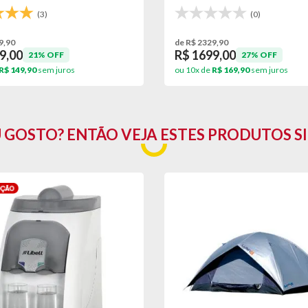
(3)
(0)
9,90
de R$ 2329,90
9,00
R$ 1699,00
 danificado/quebrado, o prazo para solicitar a troca é de até 7 dias corri
21% OFF
27% OFF
R$ 149,90
sem juros
ou 10x de
R$ 169,90
sem juros
U GOSTO? ENTÃO VEJA ESTES PRODUTOS S