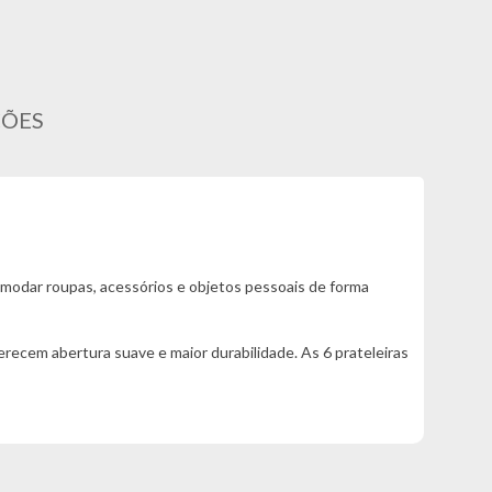
ÇÕES
modar roupas, acessórios e objetos pessoais de forma
ecem abertura suave e maior durabilidade. As 6 prateleiras
nio garante resistência e segurança para pendurar peças mais
 pés que facilitam a limpeza do ambiente e ajudam na