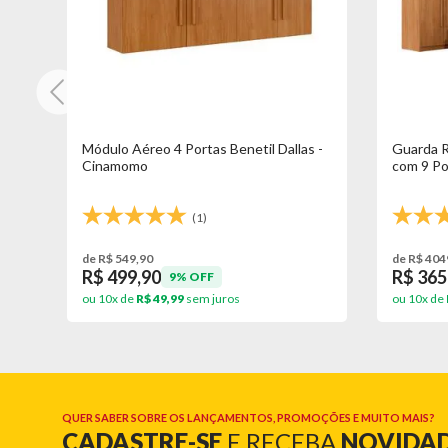
Módulo Aéreo 4 Portas Benetil Dallas -
Guarda R
Cinamomo
com 9 Po
(1)
de R$ 549,90
de R$ 404
R$ 499,90
R$ 365
9% OFF
ou 10x de
R$ 49,99
sem juros
ou 10x de
QUER SABER SOBRE OS LANÇAMENTOS, PROMOÇÕES E MUITO MAIS?
CADASTRE-SE
E RECEBA
NOVIDA