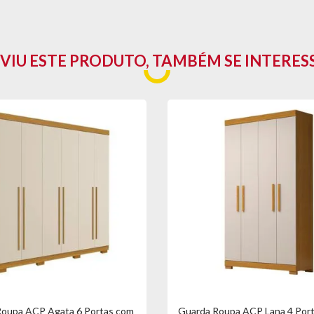
sofisticado, ele combina qualidade, resistência e excelente aproveitame
VIU ESTE PRODUTO, TAMBÉM SE INTERES
Roupa ACP Agata 6 Portas com
Guarda Roupa ACP Lana 4 Por