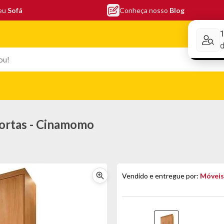
seu
Sofá
Conheça nosso
Blog
Conheça nos
EFONIA
ELETRO
COLCHÕES
ELETRÔNICOS
PORTÁTEI
Portas - Cinamomo
Vendido e entregue por:
Móveis