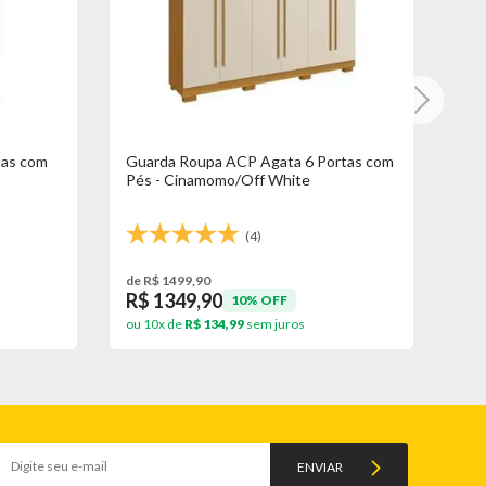
tas com
Guarda Roupa ACP Agata 6 Portas com
Gua
Pés - Cinamomo/Off White
- C
(4)
de R$ 1499,90
de 
R$ 1349,90
R$
10% OFF
ou 10x de
R$ 134,99
sem juros
ou 
ENVIAR