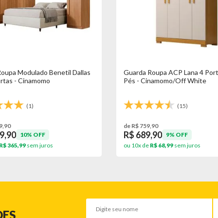
oupa Modulado Benetil Dallas
Guarda Roupa ACP Lana 4 Por
rtas - Cinamomo
Pés - Cinamomo/Off White
(1)
(15)
9,90
de R$ 759,90
9,90
R$ 689,90
10% OFF
9% OFF
R$ 365,99
sem juros
ou 10x de
R$ 68,99
sem juros
DES