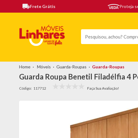
Frete Grátis
Proteja 
TODAS AS CATEGORIAS
MÓVEIS
SOFÁS
TEL
Móveis
Guarda-Roupas
Guarda-Roupas
Guarda Roupa Benetil Filadélfia 4 
Código:
117712