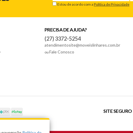
Estou de acordo com a
Política de Privacidade
PRECISA DE AJUDA?
(27) 3372-5254
atendimentosite@moveislinhares.com.br
o
Fale Conosco
ou
SITE SEGURO
de navegação
Política de