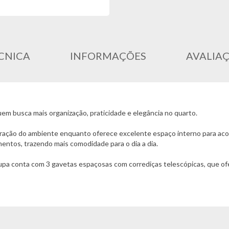
CNICA
INFORMAÇÕES
AVALIA
uem busca mais organização, praticidade e elegância no quarto.
oração do ambiente enquanto oferece excelente espaço interno para aco
mentos, trazendo mais comodidade para o dia a dia.
pa conta com 3 gavetas espaçosas com corrediças telescópicas, que ofer
adoras e diversos itens com muito mais eficiência. O cabideiro em alumí
ia 4 Portas possui estrutura resistente, dobradiças reforçadas de 35mm e