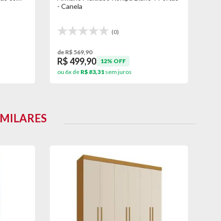
- Canela
- C
(0)
dias corridos após a data da entrega)
de R$ 569,90
de 
R$ 499,90
R$
12% OFF
ou 6x de
R$ 83,31
sem juros
ou 
IMILARES