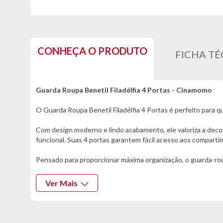
CONHEÇA O PRODUTO
FICHA TÉ
Guarda Roupa Benetil Filadélfia 4 Portas - Cinamomo
O Guarda Roupa Benetil Filadélfia 4 Portas é perfeito para q
Com design moderno e lindo acabamento, ele valoriza a dec
funcional. Suas 4 portas garantem fácil acesso aos comparti
Pensado para proporcionar máxima organização, o guarda-rou
internas permitem organizar roupas dobradas, caixas organiz
pesadas sem preocupações.
Ver Mais
Além de bonito e funcional, o Guarda Roupa Benetil Filadélf
conservação do móvel.