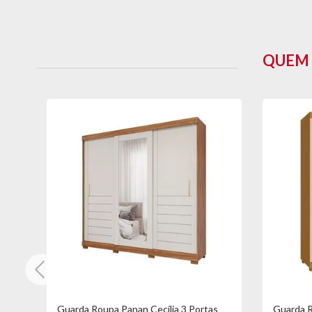
Ideal para quem deseja um guarda-roupa durável, espaçoso e 
Informações Técnicas:
QUEM 
- Marca: Benetil
- Modelo: Filadélfia
- Material: 100% MDP
Cor:
- Cinamomo
Características:
- 04 portas
- 03 gavetas com corrediças telescópicas
- Cabideiro em alumínio
- 06 prateleiras internas
- Com pés
- Dobradiças reforçadas 35mm
- Resistente
- Lindo acabamento
tas
Dimensões:
Guarda Roupa Panan Cecília 3 Portas
Guarda 