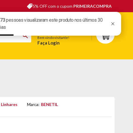
5% OFF com o cupom
PRIMEIRACOMPRA
sas lojas
Fale conosco
Meus pedidos
Minha conta
Bem vindo visitante!
Faça Login
S
BELEZA
ESPORTE E LAZER
OFERTAS DO DIA
 Linhares
Marca:
BENETIL