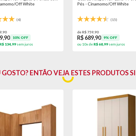
inamomo/Off White
Pés - Cinamomo/Off White
(4)
(15)
lho danificado/quebrado, o prazo para solicitar a troca é de até 7 
9,90
de R$ 759,90
9,90
R$ 689,90
10% OFF
9% OFF
R$ 134,99
sem juros
ou 10x de
R$ 68,99
sem juros
U GOSTO? ENTÃO VEJA ESTES PRODUTOS S