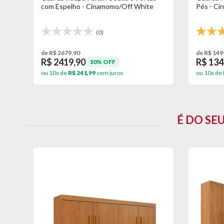
- Altura: 232cm
com Espelho - Cinamomo/Off White
Pés - C
- Largura: 181cm
- Profundidade: 52cm
(0)
Garantia do Fornecedor: 3 meses (Se conter vidro ou espe
de R$ 2679,90
de R$ 149
R$ 2419,90
R$ 134
10% OFF
ou 10x de
R$ 241,99
sem juros
ou 10x de
É DO SE