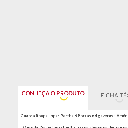
CONHEÇA O PRODUTO
FICHA TÉ
Guarda Roupa Lopas Bertha 6 Portas e 4 gavetas - Amê
O Guarda-Roupa Lopas Bertha traz um design moderno e muito