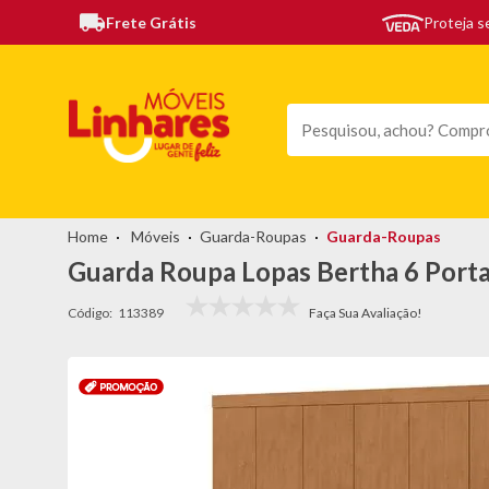
Frete Grátis
Proteja 
TODAS AS CATEGORIAS
MÓVEIS
SOFÁS
TEL
Móveis
Guarda-Roupas
Guarda-Roupas
Guarda Roupa Lopas Bertha 6 Porta
Código:
113389
topo-
promocao