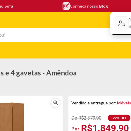
seu
Sofá
Conheça nosso
Blog
Conheça nos
EFONIA
ELETRO
COLCHÕES
ELETRÔNICOS
PORTÁTEI
s e 4 gavetas - Amêndoa
Vendido e entregue por:
Móveis
De R$2.379,90
-22% OFF
R$1.849,90