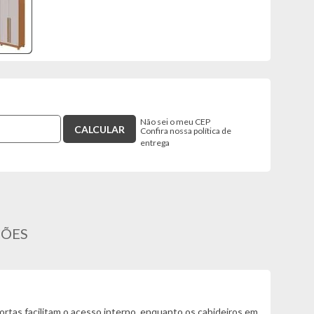
Não sei o meu CEP
Confira nossa política de
entrega
ÇÕES
tas facilitam o acesso interno, enquanto os cabideiros em