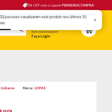
5% OFF com o cupom
PRIMEIRACOMPRA
sas lojas
Fale conosco
Meus pedidos
Minha conta
Bem vindo visitante!
Faça Login
S
BELEZA
ESPORTE E LAZER
OFERTAS DO DIA
 Linhares
Marca:
LOPAS