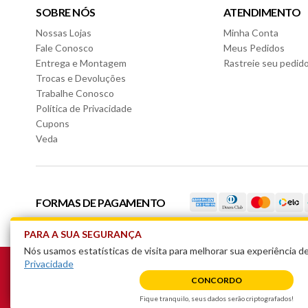
- Altura: 237cm
SOBRE NÓS
ATENDIMENTO
- Largura: 270cm
Nossas Lojas
Minha Conta
- Profundidade: 52cm
Fale Conosco
Meus Pedidos
Garantia do Fornecedor: 3 meses (Se conter vidro ou espe
Entrega e Montagem
Rastreie seu pedid
Trocas e Devoluções
Trabalhe Conosco
Política de Privacidade
Cupons
Veda
FORMAS DE PAGAMENTO
PARA A SUA SEGURANÇA
Nós usamos estatísticas de visita para melhorar sua experiência 
Realizamos entrega gratuita somente para produtos vendidos e entregues pel
Privacidade
nossas lojas físicas.
CONCORDO
Valide se o seu CEP está apto a entrega grátis no carrinho de compras.
Não possuem Entrega Grátis: Sooretama, Jaguaré, Santa Teresa, Nova Venéc
Fique tranquilo, seus dados serão criptografados!
Avenida Edson Antonio Breda, 750, Canivete, Linhares - ES, CEP:29.909-170