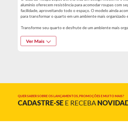
alumínio oferecem resistência para acomodar roupas com seg
facilidade, aproveitando todo o espaço. O modelo ainda acom
para transformar o quarto em um ambiente mais organizado e
Transforme seu quarto e desfrute de um ambiente mais organ
Informações Técnicas:
Ver Mais
- Marca: Lopas
- Modelo: Bertha
- Estrutura: MDP
Cor:
- Amêndoa
Características:
- 06 portas
- Pés inclusos
QUER SABER SOBRE OS LANÇAMENTOS, PROMOÇÕES E MUITO MAIS?
CADASTRE-SE
E RECEBA
NOVIDA
- Dobradiças Metálicas
- Cabideiros em alumínio
- Gavetas com corrediças telescópicas
Dimensões: