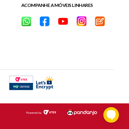
ACOMPANHE A MÓVEIS LINHARES
dias corridos após a data da entrega)