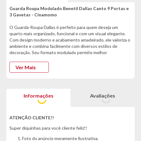
Guarda Roupa Modulado Benetil Dallas Canto 9 Portas e
3 Gavetas - Cinamomo
O Guarda-Roupa Dallas é perfeito para quem deseja um
quarto mais organizado, funcional e com um visual elegante.
Com design moderno e acabamento amadeirado, ele valoriza o
ambiente e combina facilmente com diversos estilos de
decoração. Seu formato modulado permite melhor
aproveitamento do espaço, facilitando a organização de
roupas, acessórios e objetos do dia a dia. Fabricado com
Ver Mais
material resistente, oferece mais durabilidade e segurança
para guardar suas peças com tranquilidade.
Desenvolvido para trazer mais praticidade para a rotina, o
Informações
Avaliações
modelo possui portas com fechamento suave, evitando
impactos e garantindo mais conforto durante o uso. Os
puxadores com detalhe amadeirado completam o acabamento
sofisticado, deixando o quarto mais bonito, aconchegante e
ATENÇÃO CLIENTE!!
harmonioso.
Super diquinhas para você cliente feliz!!
Se você procura um guarda-roupa modulado espaçoso,
Foto do anúncio meramente ilustrativa.
resistente e com excelente custo-benefício, o Dallas da