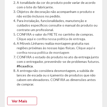
A tonalidade da cor do produto pode variar de acordo
Benetil é a opção ideal para manter tudo no lugar com mais
com o lote do fabricante.
facilidade e estilo. Um móvel pensado para quem quer unir
Objetos de decoração não acompanham o produto e
organização, qualidade e bom gosto no mesmo produto.
não estão inclusos no pedido.
Para instalação, funcionalidades, manutenção e
Garanta o seu agora e transforme seu quarto com mais
cuidados específicos consulte o manual do produto ou
conforto, praticidade e elegância.
contrate um profissional.
CONFIRA o valor do FRETE no carrinho de compras.
Informações Técnicas:
Clique aqui e confira nossa política de entrega.
- Marca: Benetil
A Móveis Linhares realiza montagem gratuita nas
- Modelo: Dallas
regiões próximas às nossas lojas físicas.
Clique aqui e
- Material: MDP
confira nossa política de montagem
CONFIRA o estado do produto no ato da entrega junto
com o entregador, prevenindo-se de problemas futuros.
Cor:
#ficaadica
.
- Cinamomo
A entrega não considera desmontagem, a subida de
lances de escada ou o içamento de produtos que não
Composição do Guarda Roupa:
cabem em elevadores. CONFIRA as dimensões antes
- 01 Módulo 2 Portas com Cabideiro Dallas Benetil - Cinamomo
de comprar.
- 01 Módulo 1 Porta Canto Reto Benetil Dallas - Cinamomo
- 01 Módulo 2 Portas e 3 Gavetas Benetil Dallas - Cinamomo
- 01 Módulo Aéreo 4 Portas Benetil Dallas - Cinamomo
Ver Mais
Dimensão Total: