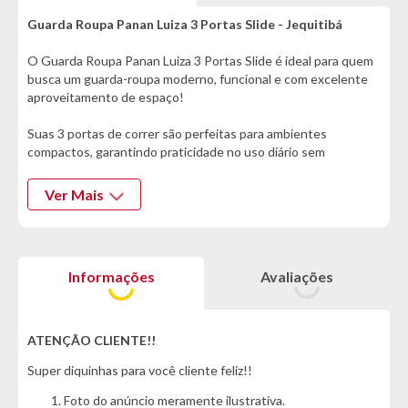
Guarda Roupa Panan Luiza 3 Portas Slide - Jequitibá
O Guarda Roupa Panan Luiza 3 Portas Slide é ideal para quem
busca um guarda-roupa moderno, funcional e com excelente
aproveitamento de espaço!
Suas 3 portas de correr são perfeitas para ambientes
compactos, garantindo praticidade no uso diário sem
comprometer a circulação no quarto, além de oferecer um
amplo espaço interno para manter tudo organizado.
Ver Mais
Com 7 gavetas equipadas com corrediças telescópicas, o
móvel proporciona abertura suave e maior durabilidade,
facilitando o armazenamento de roupas e acessórios. A porta
Informações
Avaliações
basculante adiciona ainda mais versatilidade, enquanto os
cabideiros em alumínio com suporte metálico garantem
resistência e melhor organização das peças, evitando
amassados.
ATENÇÃO CLIENTE!!
Super diquinhas para você cliente feliz!!
O acabamento em pintura UV assegura maior durabilidade e
um visual sofisticado, enquanto os puxadores e pés em ABS
Foto do anúncio meramente ilustrativa.
oferecem resistência e praticidade no dia a dia.