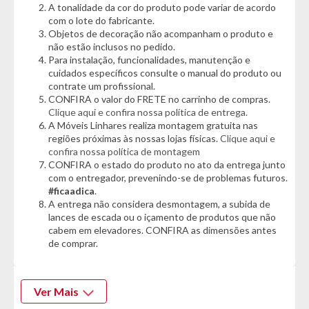
A tonalidade da cor do produto pode variar de acordo
com o lote do fabricante.
Combinando design contemporâneo, resistência e excelente
Objetos de decoração não acompanham o produto e
capacidade de armazenamento, o Guarda Roupa Panan Luiza é
não estão inclusos no pedido.
a solução perfeita para quem deseja um quarto mais
Para instalação, funcionalidades, manutenção e
organizado, bonito e funcional!
cuidados específicos consulte o manual do produto ou
contrate um profissional.
CONFIRA o valor do FRETE no carrinho de compras.
Informações Técnicas:
Clique aqui e confira nossa política de entrega.
- Marca: Panan
A Móveis Linhares realiza montagem gratuita nas
- Modelo: Luiza
regiões próximas às nossas lojas físicas.
Clique aqui e
- Material: 100% MDF
confira nossa política de montagem
CONFIRA o estado do produto no ato da entrega junto
com o entregador, prevenindo-se de problemas futuros.
Cor:
#ficaadica
.
- Jequitibá
A entrega não considera desmontagem, a subida de
lances de escada ou o içamento de produtos que não
Características:
cabem em elevadores. CONFIRA as dimensões antes
- 03 portas de correr
de comprar.
- 07 gavetas com corrediças telescópicas
- 01 porta basculante
- Pintura UV
- Cabideiros em alumínio com suporte metálico
Ver Mais
- Puxadores em ABS