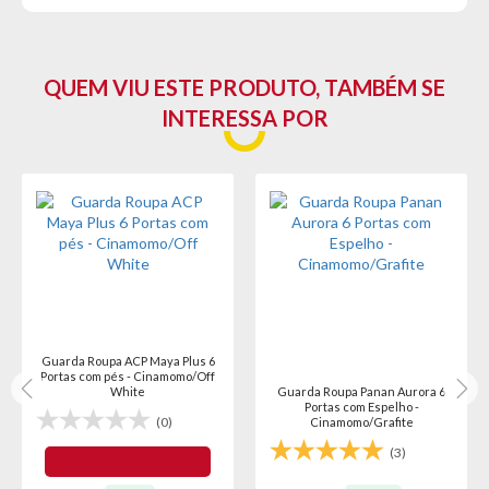
- Dobradiças com trilho em alumínio
- Pés inclusos em ABS
- Amplo espaço interno
QUEM VIU ESTE PRODUTO, TAMBÉM SE
Dimensões:
INTERESSA POR
- Altura: 222cm
- Largura: 192cm
- Profundidade: 51cm
Garantia do Fornecedor: 3 meses (Se conter vidro ou
espelho danificado/quebrado, o prazo para solicitar a
troca é de até 7 dias corridos após a data da entrega)
Guarda Roupa ACP Maya Plus 6
Portas com pés - Cinamomo/Off
White
Guarda Roupa Panan Aurora 6
Portas com Espelho -
(0)
Cinamomo/Grafite
(3)