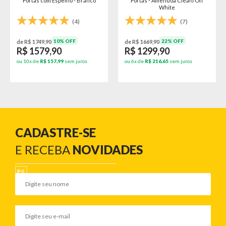
Portas com Espelho - Branco
Portas - Amêndoa Clean/Off
White
(4)
(7)
10% OFF
22% OFF
de R$ 1749,90
de R$ 1669,90
R$ 1579,90
R$ 1299,90
ou 10x de
R$ 157,99
sem juros
ou 6x de
R$ 216,65
sem juros
CADASTRE-SE
E RECEBA
NOVIDADES