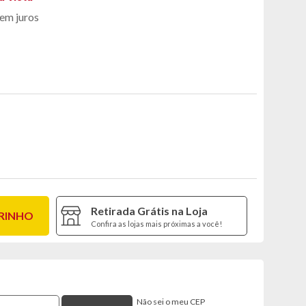
em juros
Retirada Grátis na Loja
RRINHO
Confira as lojas mais próximas a você!
Não sei o meu CEP