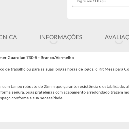
CNICA
INFORMAÇÕES
AVALIA
amer Guardian 730-5 - Branco/Vermelho
aço de trabalho ou para as suas longas horas de jogos, o Kit Mesa para 
de, com tampo robusto de 25mm que garante resistência e estabilidade, a
e forma segura. Suas prateleiras com acabamento arredondado trazem m
 espaço conforme a sua necessidade.
a ergonomia e bem-estar com almofada de encosto para cabeça e almofad
io, suporte retrátil para os pés que permite momentos de relaxamento 