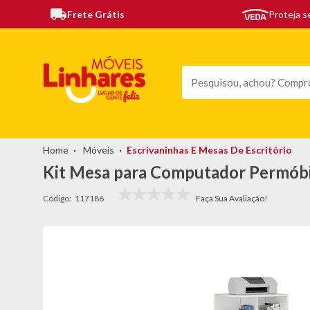
Frete Grátis
Proteja 
TODAS AS CATEGORIAS
MÓVEIS
SOFÁS
TEL
Móveis
Escrivaninhas E Mesas De Escritório
Kit Mesa para Computador Permóbil
Código:
117186