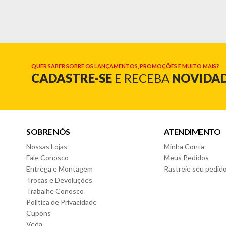
Este kit é a solução completa para quem deseja unir produt
tanto para home office quanto para setups gamers.
Informações Técnicas da Mesa:
- Marca: Permóbili
- Modelo: Elisa
QUER SABER SOBRE OS LANÇAMENTOS, PROMOÇÕES E MUITO MAIS?
CADASTRE-SE
E RECEBA
NOVIDA
- Material: 100% MDP
Informações Técnicas da Cadeira:
- Marca: Ebba
- Modelo: Guardian 730-5
- Capacidade: 120kg (cada)
SOBRE NÓS
ATENDIMENTO
Nossas Lojas
Minha Conta
Cor da Mesa:
- Branco
Fale Conosco
Meus Pedidos
Entrega e Montagem
Rastreie seu pedid
Cor da Cadeira:
Trocas e Devoluções
- Vermelho/Preto
Trabalhe Conosco
Política de Privacidade
Características da Mesa:
Cupons
- Tampo de 25mm
Veda