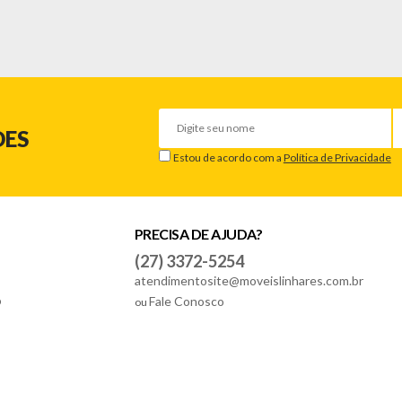
ividade, conforto e design moderno em um só investimento, transformand
DES
Estou de acordo com a
Política de Privacidade
PRECISA DE AJUDA?
(27) 3372-5254
atendimentosite@moveislinhares.com.br
o
Fale Conosco
ou