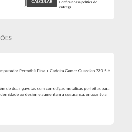
Confira nossa política de
entrega
ÇÕES
Computador Permóbili Elisa + Cadeira Gamer Guardian 730-5 é
lém de duas gavetas com corrediças metálicas perfeitas para
odernidade ao design e aumentam a segurança, enquanto a
a lombar que reduzem a fadiga durante longos períodos
e ajustes de inclinação e altura que garantem adaptação