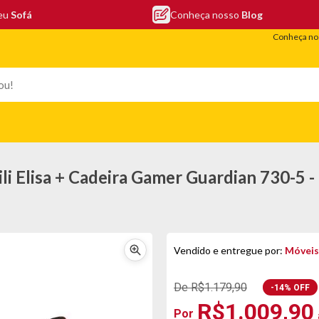
seu
Sofá
Conheça nosso
Blog
Conheça nos
EFONIA
ELETRO
COLCHÕES
ELETRÔNICOS
PORTÁTEI
i Elisa + Cadeira Gamer Guardian 730-5 
Vendido e entregue por:
Móveis
De R$1.179,90
-14% OFF
R$1.009,90