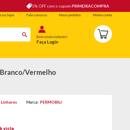
5% OFF com o cupom
PRIMEIRACOMPRA
sas lojas
Fale conosco
Meus pedidos
Minha conta
Bem vindo visitante!
Faça Login
S
BELEZA
ESPORTE E LAZER
OFERTAS DO DIA
- Branco/Vermelho
 Linhares
Marca:
PERMOBILI