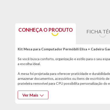
CONHEÇA O PRODUTO
FICHA TÉ
Kit Mesa para Computador Permóbili Elisa + Cadeira G
Se você busca conforto, organização e estilo para o seu esp
a escolha ideal.
A mesa foi projetada para oferecer praticidade e durabilida
armazenar documentos, acessórios ou itens de escritório d
prateleira removível para CPU possibilita personalização do
Para completar, a cadeira gamer Guardian 730-5 proporcion
Ver Mais
sentado, braços almofadados que aumentam o conforto no apo
perfeita ao seu corpo e ao seu ambiente.