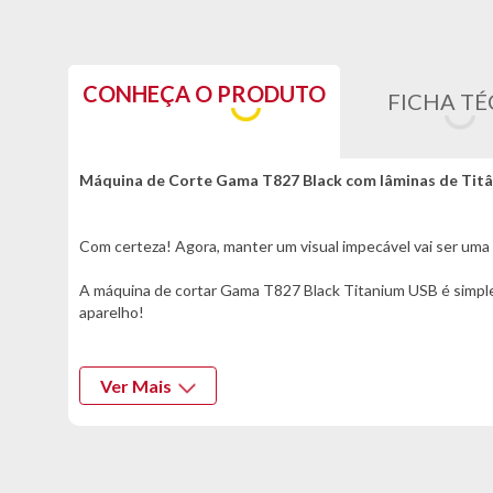
CONHEÇA O PRODUTO
FICHA TÉ
Máquina de Corte Gama T827 Black com lâminas de Tit
Com certeza! Agora, manter um visual impecável vai ser uma t
A máquina de cortar Gama T827 Black Titanium USB é simples
aparelho!
Não perca tempo! Esteja sempre pronto para sair sem se pr
Ver Mais
*Características informadas pelo fabricante da marca*
Informações Técnicas:
- Marca: Gama
- Modelo: T827 Black Titanium USB