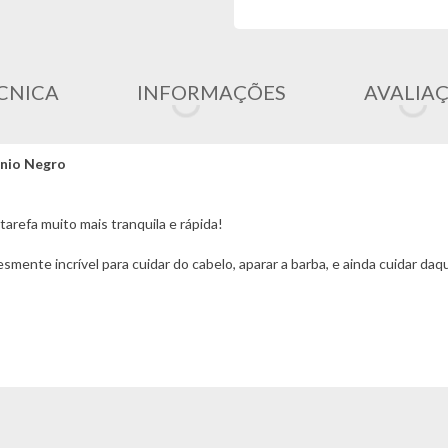
CNICA
INFORMAÇÕES
AVALIA
ânio Negro
arefa muito mais tranquila e rápida!
mente incrível para cuidar do cabelo, aparar a barba, e ainda cuidar da
eocupar com os detalhes!