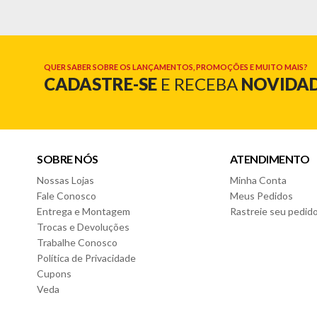
- Voltagem: Bivolt
- Autonomia: 45 minutos
Cor:
- Preto
QUER SABER SOBRE OS LANÇAMENTOS, PROMOÇÕES E MUITO MAIS?
CADASTRE-SE
E RECEBA
NOVIDA
Cortador de Cabelo::
- Óleo lubrificante
- Escova de limpeza
- Botão Liga/Desliga
- 01 pente para barba
SOBRE NÓS
ATENDIMENTO
- Carregamento por USB
Nossas Lojas
Minha Conta
- Lâmina Black Titanium
- 5 Pentes Guia: 3mm, 4mm, 5mm, 6mm e 7mm
Fale Conosco
Meus Pedidos
- Protetor de lâmina
Entrega e Montagem
Rastreie seu pedid
Trocas e Devoluções
Garantia do fornecedor: 6 meses (Se conter vidro ou espelho d
Trabalhe Conosco
Política de Privacidade
Cupons
Veda