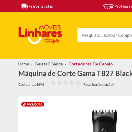
Frete Grátis
Proteja 
TODAS AS CATEGORIAS
MÓVEIS
SOFÁS
TEL
Beleza E Saúde
Cortadores De Cabelo
Máquina de Corte Gama T827 Black
Código:
114696
topo-
promocao