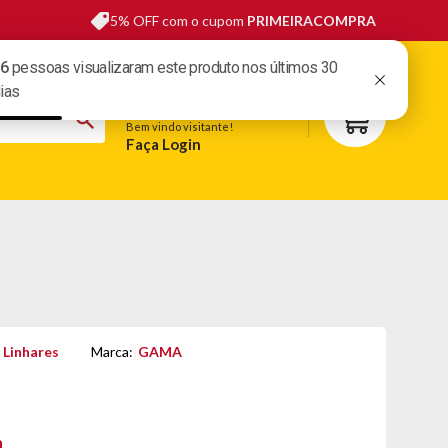
5% OFF com o cupom
PRIMEIRACOMPRA
sas lojas
Fale conosco
Meus pedidos
Minha conta
Bem vindo visitante!
Faça Login
S
BELEZA
ESPORTE E LAZER
OFERTAS DO DIA
 Linhares
Marca:
GAMA