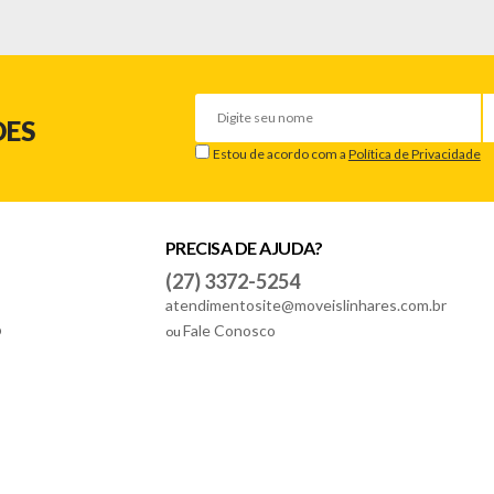
DES
Estou de acordo com a
Política de Privacidade
PRECISA DE AJUDA?
(27) 3372-5254
atendimentosite@moveislinhares.com.br
o
Fale Conosco
ou
anificado/quebrado, o prazo para solicitar a troca é de até 7 dias corrido