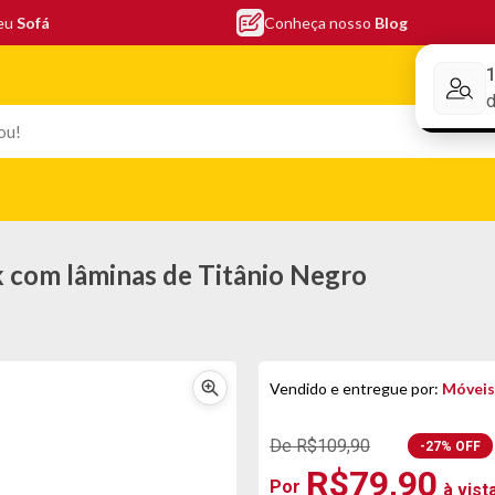
seu
Sofá
Conheça nosso
Blog
Conheça nos
EFONIA
ELETRO
COLCHÕES
ELETRÔNICOS
PORTÁTEI
 com lâminas de Titânio Negro
Vendido e entregue por:
Móveis
De R$109,90
-27% OFF
R$79,90