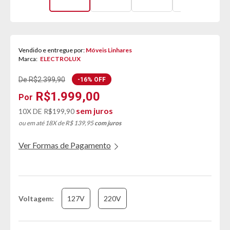
Vendido e entregue por:
Móveis Linhares
Marca:
ELECTROLUX
De R$2.399,90
-16% OFF
R$1.999,00
sem juros
10X DE
R$199,90
ou em até 18X de R$ 139,95
com juros
Ver Formas de Pagamento
Voltagem
127V
220V