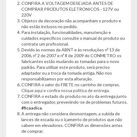
CONFIRA A VOLTAGEM DESEJADA ANTES DE
performance duradoura. Para completar, a tampa de vidro
COMPRAR PRODUTOS ELETRONICOS - 127V ou
temperado traz resistência, segurança e um toque moderno
220V
ao design.
Objetos de decoração não acompanham o produto e
não estão inclusos no pedido.
Mais do que lavar, a Electrolux LDA13 cuida das suas roupas
Para instalação, funcionalidades, manutenção e
com tecnologia e praticidade, sendo a escolha certa para
cuidados específicos consulte o manual do produto ou
quem busca alto desempenho e sustentabilidade no dia a dia.
contrate um profissional.
Devido às normas da ABNT e às resoluções nº 13 de
2006, nº 2 de 2007 e nº 8 de 2009 do CONMETRO os
Informações Técnicas:
fabricantes estão mudando as tomadas para o novo
- Marca: Electrolux
padrão. Para utilizar este produto, será preciso
adaptador ou a troca da tomada antiga. Não nos
- Voltagem: 127V ou 220V (NÃO É BIVOLT)
responsabilizamos por esta alteração.
- Capacidade: 13KG
CONFIRA o valor do FRETE no carrinho de compras.
Clique aqui e confira nossa política de entrega.
Cor:
CONFIRA o estado do produto no ato da entrega junto
- Branco
com o entregador, prevenindo-se de problemas futuros.
#ficaadica
.
Características:
A entrega não considera desmontagem, a subida de
- Cesto em Inox
lances de escada ou o içamento de produtos que não
- Duplo Dispenser
cabem em elevadores. CONFIRA as dimensões antes
- Dispenser com Máxima Diluição
de comprar.
- Agitador com compartimento para amaciante