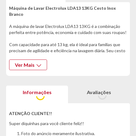
Máquina de Lavar Electrolux LDA13 13KG Cesto Inox
Branco
A máquina de lavar Electrolux LDA13 13KG é a combinação
perfeita entre potência, economia e cuidado com suas roupas!
Com capacidade para até 13 kg, ela é ideal para famílias que
precisam de agilidade e eficiência na lavagem diária. Seu cesto
em inox oferece mais durabilidade e preserva os tecidos,
enquanto o duplo dispenser e o dispenser com máxima
Ver Mais
diluição garantem melhor aproveitamento do sabão e
amaciante, evitando manchas e desperdícios. O agitador com
compartimento para amaciante proporciona uma lavagem
eficiente sem agredir as roupas, mesmo as mais delicadas.
Informações
Avaliações
Com nove níveis de água, você escolhe exatamente o volume
necessário para cada carga, economizando e adaptando o uso
conforme a necessidade. A turbo centrifugação acelera a
ATENÇÃO CLIENTE!!
secagem das peças, e a função de reúso de água é um grande
Super diquinhas para você cliente feliz!!
diferencial sustentável, permitindo o reaproveitamento da
água para outras tarefas domésticas. O programa de limpeza
Foto do anúncio meramente ilustrativa.
do cesto mantém a lavadora sempre higienizada, garantindo