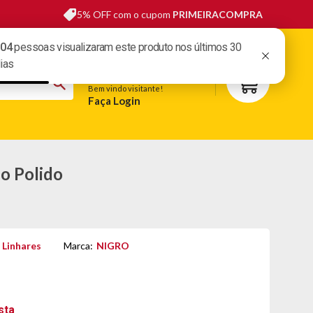
5% OFF com o cupom
PRIMEIRACOMPRA
sas lojas
Fale conosco
Meus pedidos
Minha conta
Bem vindo visitante!
Faça Login
S
BELEZA
ESPORTE E LAZER
OFERTAS DO DIA
o Polido
 Linhares
Marca:
NIGRO