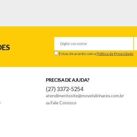
DES
Estou de acordo com a
Política de Privacidade
PRECISA DE AJUDA?
(27) 3372-5254
atendimentosite@moveislinhares.com.br
o
Fale Conosco
ou
elho danificado/quebrado, o prazo para solicitar a troca é de até 7