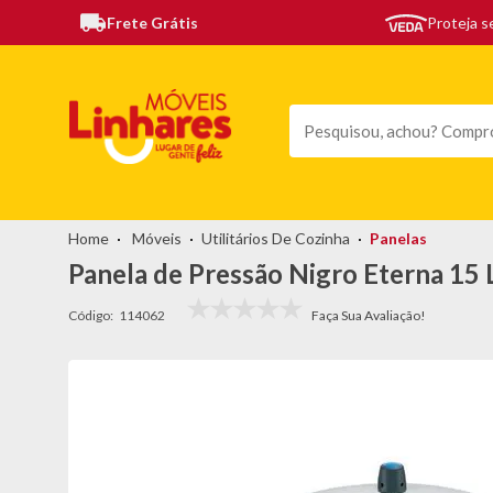
Frete Grátis
Proteja 
TODAS AS CATEGORIAS
MÓVEIS
SOFÁS
TEL
Móveis
Utilitários De Cozinha
Panelas
Panela de Pressão Nigro Eterna 15
Código:
114062