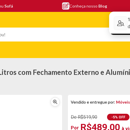
seu
Sofá
Conheça nosso
Blog
Conheça nos
EFONIA
ELETRO
COLCHÕES
ELETRÔNICOS
PORTÁTEI
 Litros com Fechamento Externo e Alumíni
Vendido e entregue por:
Móveis
De R$519,90
-5% OFF
R$489,00