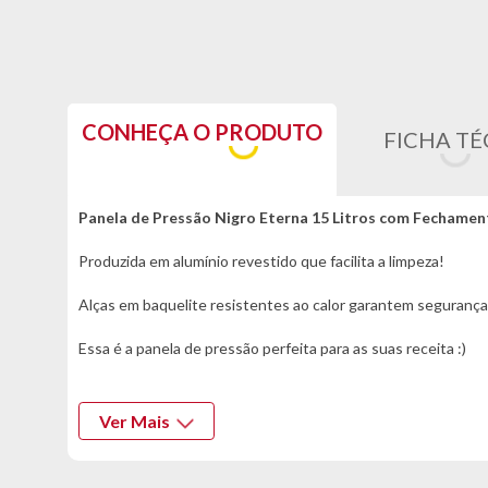
CONHEÇA O PRODUTO
FICHA TÉ
Panela de Pressão Nigro Eterna 15 Litros com Fechamen
Produzida em alumínio revestido que facilita a limpeza!
Alças em baquelite resistentes ao calor garantem segurança
Essa é a panela de pressão perfeita para as suas receita :)
*Características informadas pelo fabricante da marca*
Ver Mais
Informações Técnicas:
- Marca: Nigro
- Modelo: Eterna