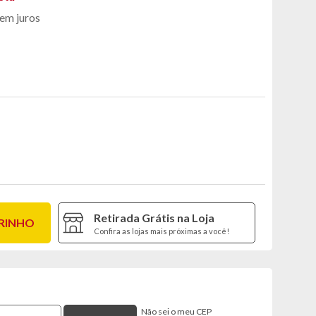
em juros
Retirada Grátis na Loja
RRINHO
Confira as lojas mais próximas a você!
Não sei o meu CEP