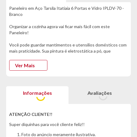
Paneleiro em Aço Tarsila Itatiaia 6 Portas e Vidro IPLDV-70 -
Branco
Organizar a cozinha agora vai ficar mais fácil com este
Paneleiro!
Você pode guardar mantimentos e utensílios domésticos com
mais praticidade. Sua pintura é eletrostática a pó, que
proporciona durabilidade e resistência, e é ecologicamente
correta, pois não usa solventes. Além disso, os puxadores em
Ver Mais
alumínio cromado torna mais resistente à corrosão e variações
bruscas de temperatura, tem durabilidade e proteção contra
ferrugem.
Informações
Avaliações
Este Paneleiro é perfeito para você!!
ATENÇÃO: Produto DEVE ser fixado na parede
ATENÇÃO CLIENTE!!
Informações Técnicas:
Super diquinhas para você cliente feliz!!
- Marca: Itatiaia
- Modelo: Tarsila
Foto do anúncio meramente ilustrativa.
- Tipo: Paneleiro