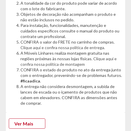
A tonalidade da cor do produto pode variar de acordo
- Material Predominante: Aço
com o lote do fabricante.
Objetos de decoração não acompanham o produto e
Cor:
não estão inclusos no pedido.
- Branco
Para instalação, funcionalidades, manutenção e
cuidados específicos consulte o manual do produto ou
Características:
contrate um profissional.
- Produto DEVE ser fixado na parede
CONFIRA o valor do FRETE no carrinho de compras.
- 02 Pés com Regulagem de altura
Clique aqui e confira nossa política de entrega.
- 06 Portas (Sendo duas delas com vidro)
A Móveis Linhares realiza montagem gratuita nas
- Pintura eletrostática a pó
regiões próximas às nossas lojas físicas.
Clique aqui e
- Puxadores em Alumínio Cromado
confira nossa política de montagem
CONFIRA o estado do produto no ato da entrega junto
- Peso Máximo por Prateleira: 15KG
com o entregador, prevenindo-se de problemas futuros.
#ficaadica
.
Dimensões:
A entrega não considera desmontagem, a subida de
- Altura: 195cm
lances de escada ou o içamento de produtos que não
- Largura: 70cm
cabem em elevadores. CONFIRA as dimensões antes
- Profundidade: 30cm
de comprar.
Ver Mais