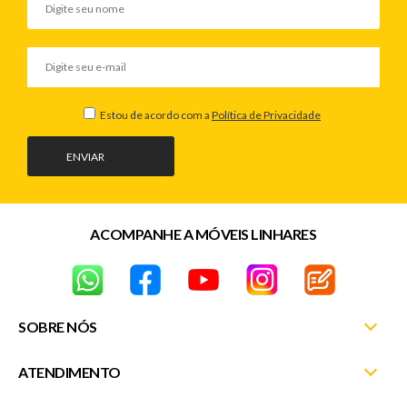
Estou de acordo com a
Política de Privacidade
ENVIAR
ACOMPANHE A MÓVEIS LINHARES
SOBRE NÓS
ATENDIMENTO
Nossas Lojas
Fale Conosco