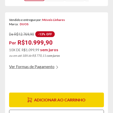
Vendido e entregue por:
Móveis Linhares
Marca:
DUOS
De R$12.769,90
-13% OFF
R$10.999,90
sem juros
10X DE
R$1.099,99
ou em até 18X de R$ 770,11
com juros
Ver Formas de Pagamento
ADICIONAR AO CARRINHO