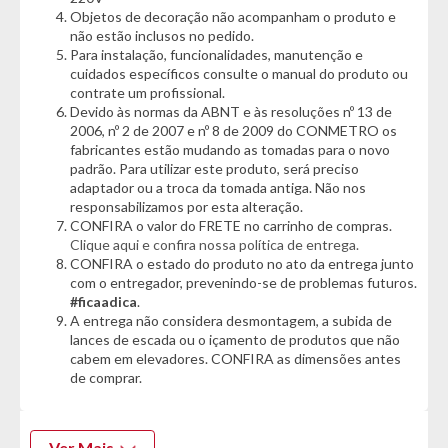
- Áudio Bluetooth
Objetos de decoração não acompanham o produto e
- Painel Digital
não estão inclusos no pedido.
- Acionamento por NFC
Para instalação, funcionalidades, manutenção e
- Faróis em LED
cuidados específicos consulte o manual do produto ou
- Freios dianteiros e traseiros a disco
contrate um profissional.
- Seta de sinalização
Devido às normas da ABNT e às resoluções nº 13 de
- Bateria com autonomia de 45Km a 55km (dependendo do
2006, nº 2 de 2007 e nº 8 de 2009 do CONMETRO os
fabricantes estão mudando as tomadas para o novo
peso do condutor e relevo do percurso)
padrão. Para utilizar este produto, será preciso
- Aro 10"
adaptador ou a troca da tomada antiga. Não nos
- Suporta até 180Kg
responsabilizamos por esta alteração.
- Velocidade de até 32Km
CONFIRA o valor do FRETE no carrinho de compras.
Clique aqui e confira nossa política de entrega.
Garantia do Fornecedor: 3 meses.
(Se conter vidro ou espelho
CONFIRA o estado do produto no ato da entrega junto
danificado/quebrado, o prazo para solicitar a troca é de até 7
com o entregador, prevenindo-se de problemas futuros.
dias corridos após a data da entrega)
#ficaadica
.
A entrega não considera desmontagem, a subida de
lances de escada ou o içamento de produtos que não
cabem em elevadores. CONFIRA as dimensões antes
de comprar.
Ver Mais