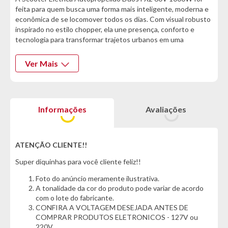
feita para quem busca uma forma mais inteligente, moderna e
econômica de se locomover todos os dias. Com visual robusto
inspirado no estilo chopper, ela une presença, conforto e
tecnologia para transformar trajetos urbanos em uma
experiência prática, segura e muito mais agradável.
Ver Mais
Equipada com motor de 1000W, a Duos FX2 oferece excelente
desempenho para deslocamentos na cidade, chegando a até
32 km/h e entregando boa resposta em subidas.
Informações
Avaliações
Características informadas pelo fabricante da marca
Informações Técnicas:
- Marca: Duos
ATENÇÃO CLIENTE!!
- Potência: 1000 Watts
Super diquinhas para você cliente feliz!!
- Incluso bateria de lítio de 60V
Foto do anúncio meramente ilustrativa.
Cor:
A tonalidade da cor do produto pode variar de acordo
- Preta
com o lote do fabricante.
CONFIRA A VOLTAGEM DESEJADA ANTES DE
Características do Produto:
COMPRAR PRODUTOS ELETRONICOS - 127V ou
- Suporte para celular com USB
220V