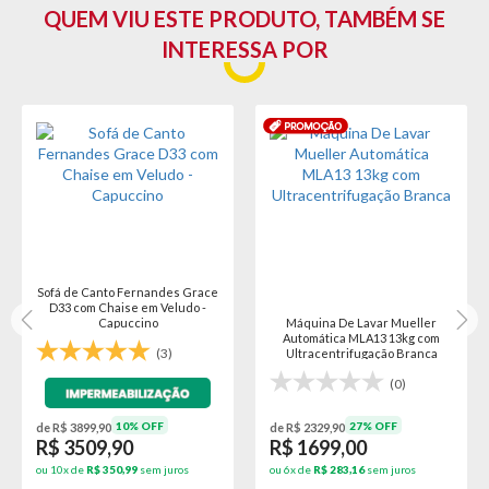
QUEM VIU ESTE PRODUTO, TAMBÉM SE
INTERESSA POR
Sofá de Canto Fernandes Grace
D33 com Chaise em Veludo -
Capuccino
Máquina De Lavar Mueller
Automática MLA13 13kg com
(3)
Ultracentrifugação Branca
(0)
10% OFF
27% OFF
de R$ 3899,90
de R$ 2329,90
R$ 3509,90
R$ 1699,00
ou 10x de
R$ 350,99
sem juros
ou 6x de
R$ 283,16
sem juros