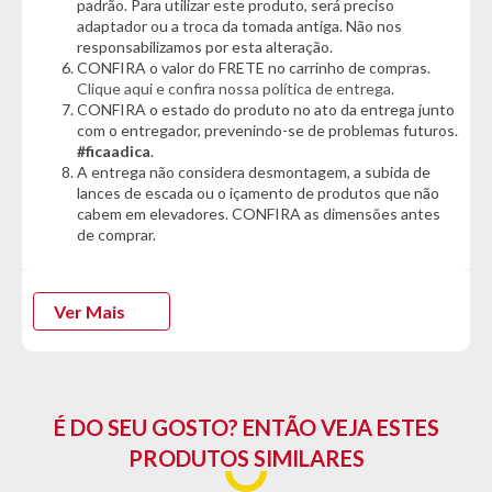
Cor:
padrão. Para utilizar este produto, será preciso
- Grafite
adaptador ou a troca da tomada antiga. Não nos
responsabilizamos por esta alteração.
CONFIRA o valor do FRETE no carrinho de compras.
Características do Produto:
Clique aqui e confira nossa política de entrega.
- Espuma D28
CONFIRA o estado do produto no ato da entrega junto
- Tecido em Veludo
com o entregador, prevenindo-se de problemas futuros.
- Pés em Madeira
#ficaadica
.
- Confortável e resistente
A entrega não considera desmontagem, a subida de
- Bonito e Versátil
lances de escada ou o içamento de produtos que não
cabem em elevadores. CONFIRA as dimensões antes
Dimensões Sofá:
de comprar.
- Altura: 46cm
- Largura: 185cm
- Profundidade Fechado: 65cm
Ver Mais
- Profundidade Aberto: 130cm
Garantia do Fornecedor: 3 meses (Se conter vidro ou
espelho danificado/quebrado, o prazo para solicitar a
troca é de até 7 dias corridos após a data da entrega)
É DO SEU GOSTO? ENTÃO VEJA ESTES
PRODUTOS SIMILARES