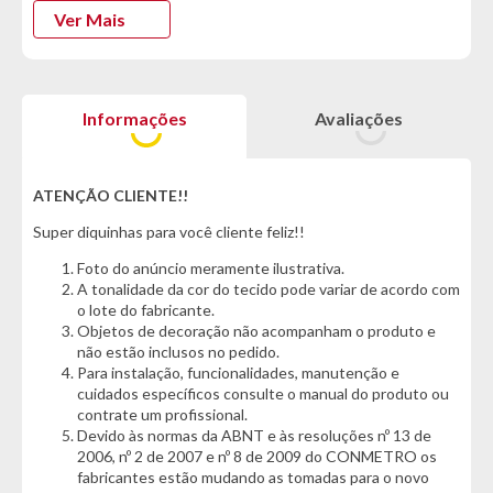
Revestido com tecido em veludo, ele oferece um toque suave
Ver Mais
e sofisticado, elevando o visual da sala ou do quarto com seu
brilho discreto e textura agradável.
A espuma D28 garante o equilíbrio perfeito entre maciez e
Informações
Avaliações
sustentação, proporcionando conforto duradouro tanto para
sentar quanto para dormir. Os pés em madeira acrescentam
charme e estabilidade, além de reforçarem a resistência e a
durabilidade do móvel.
ATENÇÃO CLIENTE!!
Super diquinhas para você cliente feliz!!
Bonito, versátil e resistente, o Sofá Cama Orthomax D28 é
ideal para quem valoriza funcionalidade sem abrir mão da
Foto do anúncio meramente ilustrativa.
elegância, tornando qualquer ambiente mais acolhedor,
A tonalidade da cor do tecido pode variar de acordo com
moderno e convidativo para todos os momentos.
o lote do fabricante.
Objetos de decoração não acompanham o produto e
não estão inclusos no pedido.
*Características informadas pelo fabricante da marca*
Para instalação, funcionalidades, manutenção e
cuidados específicos consulte o manual do produto ou
Informações Técnicas:
contrate um profissional.
- Marca: Orthomax
Devido às normas da ABNT e às resoluções nº 13 de
- Modelo: Max
2006, nº 2 de 2007 e nº 8 de 2009 do CONMETRO os
fabricantes estão mudando as tomadas para o novo