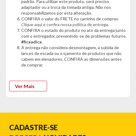
- Almofadas compostas por fibras 100% siliconadas
padrão. Para utilizar este produto, será preciso
- Pés de madeira com acabamento em verniz acetinado
adaptador ou a troca da tomada antiga. Não nos
responsabilizamos por esta alteração.
- Reclinável em 4 estágios, com um sistema de catraca
CONFIRA o valor do FRETE no carrinho de compras.
blindada de encaixe
Clique aqui e confira nossa política de entrega.
- Percinta elástica fixada mecanicamente, assegurando maior
CONFIRA o estado do produto no ato da entrega junto
homogeneidade na elasticidade, com ótima sustentação
com o entregador, prevenindo-se de problemas futuros.
- Assento espuma D28 hiper soft com pillow 16cm, com
#ficaadica
.
sistema de molas espirais que proporciona maior durabilidade
A entrega não considera desmontagem, a subida de
- Nas junções, são utilizados grampos e parafusos com porca
lances de escada ou o içamento de produtos que não
borboleta galvanizados, garantindo uma estrutura firme
cabem em elevadores. CONFIRA as dimensões antes
de comprar.
Dimensões Sofá:
- Altura: 100cm
- Largura: 210cm
Ver Mais
- Profundidade aberto: 160cm
- Profundidade fechado: 105cm
Garantia do Fornecedor: 3 meses (Se conter vidro ou
espelho danificado/quebrado, o prazo para solicitar a
troca é de até 7 dias corridos após a data da entrega)
CADASTRE-SE