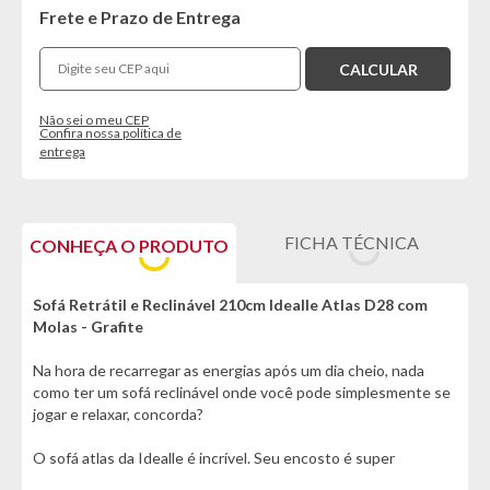
Frete e Prazo de Entrega
Não sei o meu CEP
Confira nossa política de
entrega
FICHA TÉCNICA
CONHEÇA O PRODUTO
Sofá Retrátil e Reclinável 210cm Idealle Atlas D28 com
Molas - Grafite
Na hora de recarregar as energias após um dia cheio, nada
como ter um sofá reclinável onde você pode simplesmente se
jogar e relaxar, concorda?
O sofá atlas da Idealle é incrível. Seu encosto é super
confortável, com almofadas macias feitas com fibras 100%