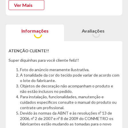
siliconadas. Além disso, ele oferece praticidade e segurança
Ver Mais
com seu sistema reclinável em 4 estágios e catraca blindada
de encaixe. O assento possui molas e um sistema de molas
espirais para maior durabilidade, enquanto a percinta elástica
fixada mecanicamente proporciona suporte incrível.
Informações
Avaliações
Se o sofá atlas conquistou o seu coração, não perca tempo e
garanta o seu agora mesmo :)
ATENÇÃO CLIENTE!!
*Características informadas pelo fabricante da marca*
Super diquinhas para você cliente feliz!!
Informações Técnicas:
Foto do anúncio meramente ilustrativa.
- Marca: Idealle
A tonalidade da cor do tecido pode variar de acordo com
- Modelo: Atlas
o lote do fabricante.
- Tecido: Veludo
Objetos de decoração não acompanham o produto e
- Estrutura: Madeira 100% Eucalipto Reflorestado
não estão inclusos no pedido.
Para instalação, funcionalidades, manutenção e
Cor:
cuidados específicos consulte o manual do produto ou
- Grafite
contrate um profissional.
Devido às normas da ABNT e às resoluções nº 13 de
Características do Produto:
2006, nº 2 de 2007 e nº 8 de 2009 do CONMETRO os
- Pillow de 16cm
fabricantes estão mudando as tomadas para o novo