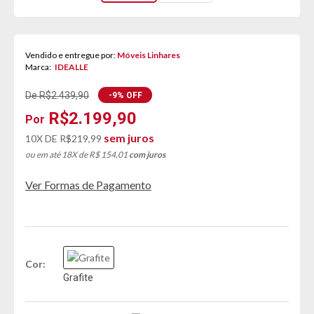
Vendido e entregue por:
Móveis Linhares
Marca:
IDEALLE
De R$2.439,90
-9% OFF
R$2.199,90
sem juros
10X DE
R$219,99
ou em até 18X de R$ 154,01
com juros
Ver Formas de Pagamento
Cor
Grafite