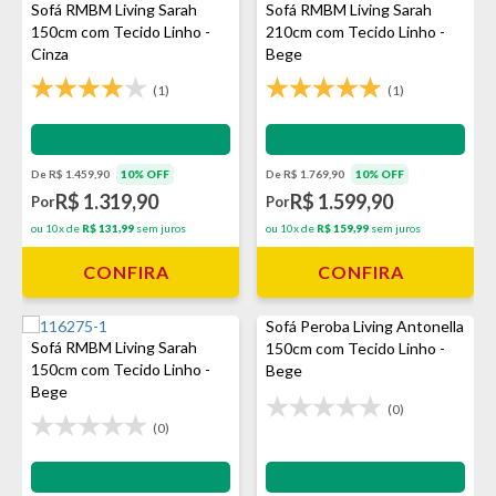
Sofá RMBM Living Sarah
Sofá RMBM Living Sarah
150cm com Tecido Linho -
210cm com Tecido Linho -
Cinza
Bege
(1)
(1)
Impermeabilização - VEDA
Impermeabilização - VEDA
De R$ 1.459,90
10% OFF
De R$ 1.769,90
10% OFF
R$ 1.319,90
R$ 1.599,90
Por
Por
ou 10x de
R$ 131,99
sem juros
ou 10x de
R$ 159,99
sem juros
CONFIRA
CONFIRA
Sofá Peroba Living Antonella
Sofá RMBM Living Sarah
150cm com Tecido Linho -
150cm com Tecido Linho -
Bege
Bege
(0)
(0)
Impermeabilização - VEDA
Impermeabilização - VEDA