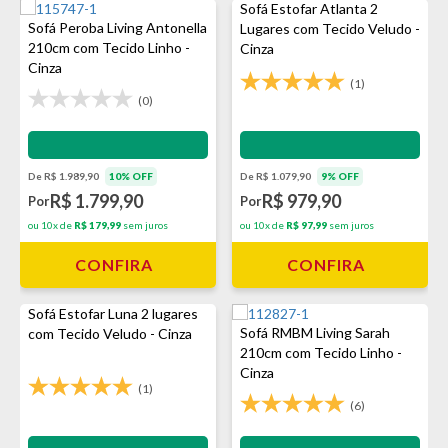
Sofá Estofar Atlanta 2
Sofá Peroba Living Antonella
Lugares com Tecido Veludo -
210cm com Tecido Linho -
Cinza
Cinza
(1)
(0)
Impermeabilização - VEDA
Impermeabilização - VEDA
De R$ 1.989,90
10% OFF
De R$ 1.079,90
9% OFF
R$ 1.799,90
R$ 979,90
Por
Por
ou 10x de
R$ 179,99
sem juros
ou 10x de
R$ 97,99
sem juros
CONFIRA
CONFIRA
Sofá Estofar Luna 2 lugares
Sofá RMBM Living Sarah
com Tecido Veludo - Cinza
210cm com Tecido Linho -
Cinza
(1)
(6)
Impermeabilização - VEDA
Impermeabilização - VEDA