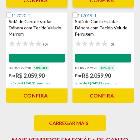
CONFIRA
CONFIRA
Sofá de Canto Estofar
Sofá de Canto Estofar
Débora com Tecido Veludo -
Débora com Tecido Veludo -
Marrom
Ferrugem
(0)
(0)
Impermeabilização - VEDA
Impermeabilização - VEDA
De R$ 2.279,90
10% OFF
De R$ 2.279,90
10% OFF
R$ 2.059,90
R$ 2.059,90
Por
Por
ou 6x de
R$ 343,31
sem juros
ou 6x de
R$ 343,31
sem juros
CONFIRA
CONFIRA
CARREGAR MAIS