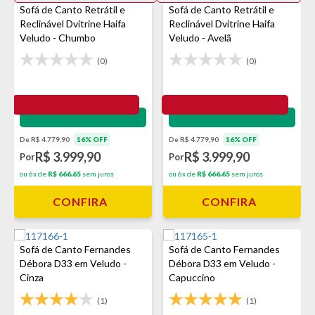
Sofá de Canto Retrátil e
Sofá de Canto Retrátil e
Reclinável Dvitrine Haifa
Reclinável Dvitrine Haifa
Veludo - Chumbo
Veludo - Avelã
(0)
(0)
Impermeabilização - VEDA
Impermeabilização - VEDA
De R$ 4.779,90
16% OFF
De R$ 4.779,90
16% OFF
R$ 3.999,90
R$ 3.999,90
Por
Por
ou 6x de
R$ 666,65
sem juros
ou 6x de
R$ 666,65
sem juros
CONFIRA
CONFIRA
Sofá de Canto Fernandes
Sofá de Canto Fernandes
Débora D33 em Veludo -
Débora D33 em Veludo -
Cinza
Capuccino
(1)
(1)