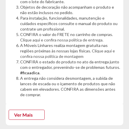
com o lote do fabricante.
- Modelo: Bamboo Duo
Objetos de decoração não acompanham o produto e
- Material: 01 Face em Bamboo e 01 Face em Polipropileno
não estão inclusos no pedido.
Para instalação, funcionalidades, manutenção e
Características:
cuidados específicos consulte o manual do produto ou
- Face em Polipropileno (plástico) pode ser utilizada para corte
contrate um profissional.
de legumes e verduras
CONFIRA o valor do FRETE no carrinho de compras.
- Face em Bamboo é indicada para preparo de pães e carnes. O
Clique aqui e confira nossa política de entrega.
Bamboo possui ação bactericida natural, que previne e
A Móveis Linhares realiza montagem gratuita nas
combate a proliferação de bactérias
regiões próximas às nossas lojas físicas.
Clique aqui e
- Superfície com sulcos próximos as bordas para coleta dos
confira nossa política de montagem
CONFIRA o estado do produto no ato da entrega junto
líquidos e evitam que escorram
com o entregador, prevenindo-se de problemas futuros.
- Livre de BPA
#ficaadica
.
- Alça para transporte
A entrega não considera desmontagem, a subida de
- Bordas emborrachadas
lances de escada ou o içamento de produtos que não
cabem em elevadores. CONFIRA as dimensões antes
Dimensões:
de comprar.
- Cumprimento: 44,5cm
- Largura: 30cm
Garantia do Fornecedor: 3 meses.
(Se conter vidro ou espelho
Ver Mais
danificado/quebrado, o prazo para solicitar a troca é de até 7
dias corridos após a data da entrega)