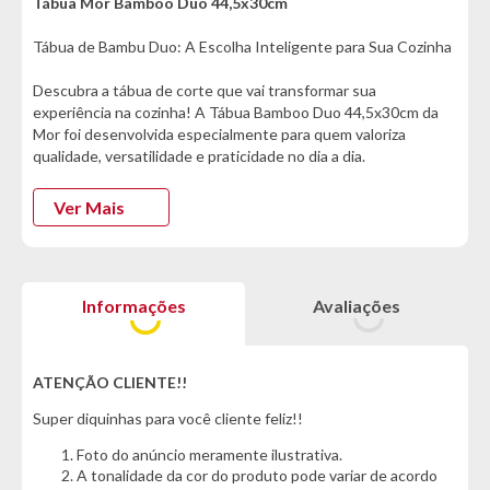
Tábua Mor Bamboo Duo 44,5x30cm
Tábua de Bambu Duo: A Escolha Inteligente para Sua Cozinha
Descubra a tábua de corte que vai transformar sua
experiência na cozinha! A Tábua Bamboo Duo 44,5x30cm da
Mor foi desenvolvida especialmente para quem valoriza
qualidade, versatilidade e praticidade no dia a dia.
Imagine ter em suas mãos uma tábua que oferece duas
Ver Mais
superfícies distintas em um único produto. De um lado, você
conta com a resistência natural do bambu, perfeita para cortar
legumes, verduras e preparar pães deliciosos. Do outro lado, a
praticidade do polipropileno, ideal para manusear carnes cruas
Informações
Avaliações
sem preocupações com contaminação cruzada. Essa solução
inteligente permite que você prepare diferentes tipos de
alimentos com total segurança e higiene, mantendo sua
cozinha sempre organizada.
ATENÇÃO CLIENTE!!
Super diquinhas para você cliente feliz!!
*Características informadas pelo fabricante da marca*
Foto do anúncio meramente ilustrativa.
Informações Técnicas:
A tonalidade da cor do produto pode variar de acordo
- Marca: Mor