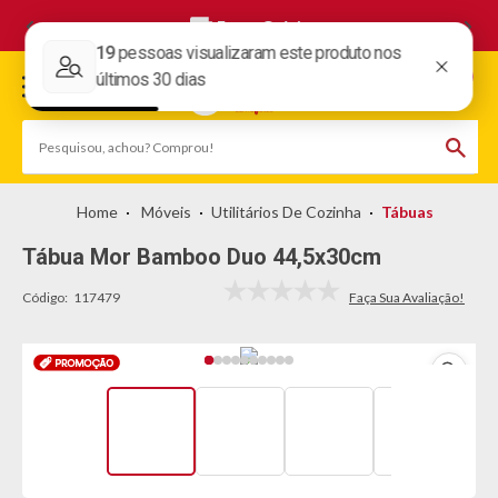
Frete Grátis
Móveis
Utilitários De Cozinha
Tábuas
Tábua Mor Bamboo Duo 44,5x30cm
Código:
117479
topo-
promocao