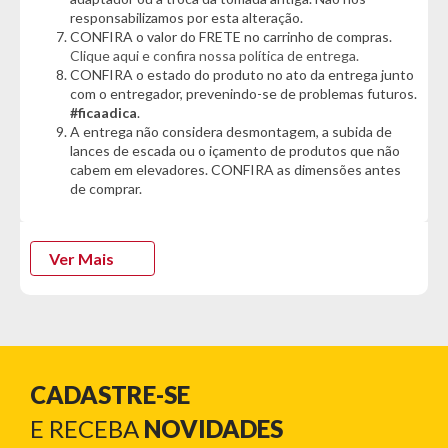
- Pedal de Freio
responsabilizamos por esta alteração.
- Suporta até 150Kg
CONFIRA o valor do FRETE no carrinho de compras.
- Bateria com autonomia de até 45Km (dependendo do peso
Clique aqui e confira nossa política de entrega.
do condutor e o releto do percurso)
CONFIRA o estado do produto no ato da entrega junto
- Velocidade de até 32Km/h
com o entregador, prevenindo-se de problemas futuros.
#ficaadica
.
Garantia do Fornecedor: 3 meses.
(Se conter vidro ou espelho
A entrega não considera desmontagem, a subida de
danificado/quebrado, o prazo para solicitar a troca é de até 7
lances de escada ou o içamento de produtos que não
dias corridos após a data da entrega)
cabem em elevadores. CONFIRA as dimensões antes
de comprar.
Ver Mais
CADASTRE-SE
E RECEBA
NOVIDADES