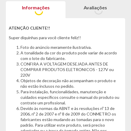
Informações
Avaliações
Informações Técnicas:
- Marca: Duos
- Potência: 750 Watts
- Incluso kit com 4 baterias 12V 22Ah
ATENÇÃO CLIENTE!!
Super diquinhas para você cliente feliz!!
Cor:
- Preto
Foto do anúncio meramente ilustrativa.
A tonalidade da cor do produto pode variar de acordo
Características do Produto:
com o lote do fabricante.
- Alarme Antifurto
CONFIRA A VOLTAGEM DESEJADA ANTES DE
- Faróis em led
COMPRAR PRODUTOS ELETRONICOS - 127V ou
- Freio dianteiro a disco
220V
- Freio Traseiro a tambor
Objetos de decoração não acompanham o produto e
- Seta de Sinalização
não estão inclusos no pedido.
- 03 Assentos
Para instalação, funcionalidades, manutenção e
- Suporte para celular com USB
cuidados específicos consulte o manual do produto ou
- Acionamento por NFC
contrate um profissional.
- Painel Digital
Devido às normas da ABNT e às resoluções nº 13 de
- Marcha a Ré
2006, nº 2 de 2007 e nº 8 de 2009 do CONMETRO os
fabricantes estão mudando as tomadas para o novo
- Baú Traseiro com chave
padrão. Para utilizar este produto, será preciso
- Aro 8"
adaptador ou a troca da tomada antiga. Não nos