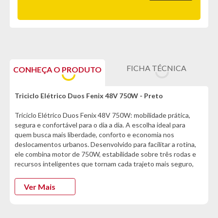
FICHA TÉCNICA
CONHEÇA O PRODUTO
Triciclo Elétrico Duos Fenix 48V 750W - Preto
Triciclo Elétrico Duos Fenix 48V 750W: mobilidade prática,
segura e confortável para o dia a dia. A escolha ideal para
quem busca mais liberdade, conforto e economia nos
deslocamentos urbanos. Desenvolvido para facilitar a rotina,
ele combina motor de 750W, estabilidade sobre três rodas e
recursos inteligentes que tornam cada trajeto mais seguro,
prático e acessível. Por não exigir CNH, habilitação ou
emplacamento, é uma excelente solução para quem deseja se
Ver Mais
locomover com autonomia sem enfrentar burocracia.
Características informadas pelo fabricante da marca