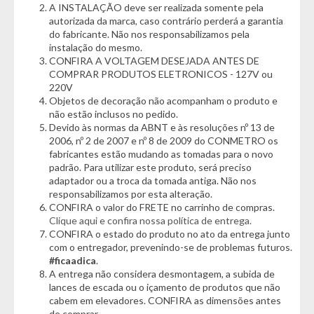
A INSTALAÇÃO deve ser realizada somente pela
- Marca: Mondial
autorizada da marca, caso contrário perderá a garantia
- Modelo: Air 6 - UA-07
do fabricante. Não nos responsabilizamos pela
- Voltagem: Bivolt
instalação do mesmo.
- Potência: 35W
CONFIRA A VOLTAGEM DESEJADA ANTES DE
- Consumo: 0,035 kw/h
COMPRAR PRODUTOS ELETRONICOS - 127V ou
220V
Cor:
Objetos de decoração não acompanham o produto e
- Branco
não estão inclusos no pedido.
Devido às normas da ABNT e às resoluções nº 13 de
Características do Produto:
2006, nº 2 de 2007 e nº 8 de 2009 do CONMETRO os
- Econômico e Silencioso
fabricantes estão mudando as tomadas para o novo
padrão. Para utilizar este produto, será preciso
- Desligamento Automático
adaptador ou a troca da tomada antiga. Não nos
- Reservatório com Capacidade para 4 Litros
responsabilizamos por esta alteração.
- Sitema ultrassônico de geração de névoa fria
CONFIRA o valor do FRETE no carrinho de compras.
- Lâmpada Piloto
Clique aqui e confira nossa política de entrega.
- Bico direcionador
CONFIRA o estado do produto no ato da entrega junto
- Controle de itensidade
com o entregador, prevenindo-se de problemas futuros.
#ficaadica
.
Dimensões:
A entrega não considera desmontagem, a subida de
- Altura:32,5cm
lances de escada ou o içamento de produtos que não
- Largura: 24cm
cabem em elevadores. CONFIRA as dimensões antes
- Profundidade: 18,5cm
de comprar.