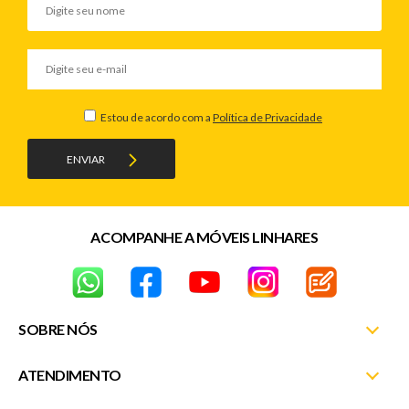
Estou de acordo com a
Política de Privacidade
ENVIAR
ACOMPANHE A MÓVEIS LINHARES
SOBRE NÓS
ATENDIMENTO
Nossas Lojas