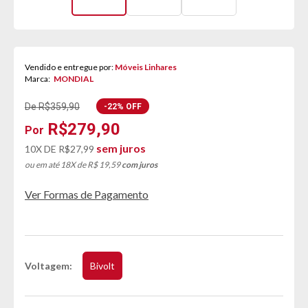
Vendido e entregue por:
Móveis Linhares
Marca:
MONDIAL
De R$359,90
-22% OFF
R$279,90
sem juros
10X DE
R$27,99
ou em até 18X de R$ 19,59
com juros
Ver Formas de Pagamento
Voltagem
Bivolt