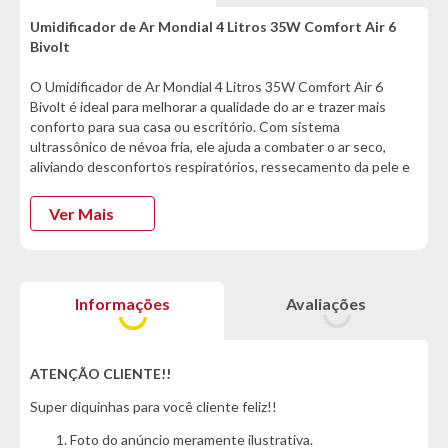
Umidificador de Ar Mondial 4 Litros 35W Comfort Air 6
Bivolt
O Umidificador de Ar Mondial 4 Litros 35W Comfort Air 6
Bivolt é ideal para melhorar a qualidade do ar e trazer mais
conforto para sua casa ou escritório. Com sistema
ultrassônico de névoa fria, ele ajuda a combater o ar seco,
aliviando desconfortos respiratórios, ressecamento da pele e
irritações no dia a dia.
Ver Mais
Econômico e supersilencioso, pode ser usado durante o sono
sem incômodos. O reservatório de 4 litros oferece ótima
autonomia, enquanto o controle de intensidade e o bico
direcionador permitem ajustar a névoa conforme a
Informações
Avaliações
necessidade do ambiente. Conta ainda com desligamento
automático e lâmpada piloto, garantindo mais segurança e
praticidade. Bivolt e eficiente, é a escolha certa para quem
busca um umidificador de ar potente, silencioso e funcional.
ATENÇÃO CLIENTE!!
Super diquinhas para você cliente feliz!!
Adquira a sua agora mesmo :)
Foto do anúncio meramente ilustrativa.
Informações Técnicas: