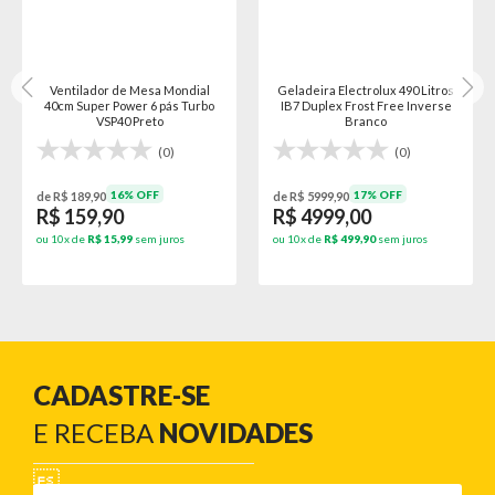
Ventilador de Mesa Mondial
Geladeira Electrolux 490 Litros
40cm Super Power 6 pás Turbo
IB7 Duplex Frost Free Inverse
VSP40 Preto
Branco
(0)
(0)
16% OFF
17% OFF
de R$ 189,90
de R$ 5999,90
R$ 159,90
R$ 4999,00
ou 10x de
R$ 15,99
sem juros
ou 10x de
R$ 499,90
sem juros
CADASTRE-SE
E RECEBA
NOVIDADES