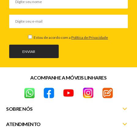
Estou de acordo com a
Política de Privacidade
ENVIAR
ACOMPANHE A MÓVEIS LINHARES
SOBRE NÓS
ATENDIMENTO
Nossas Lojas
Fale Conosco