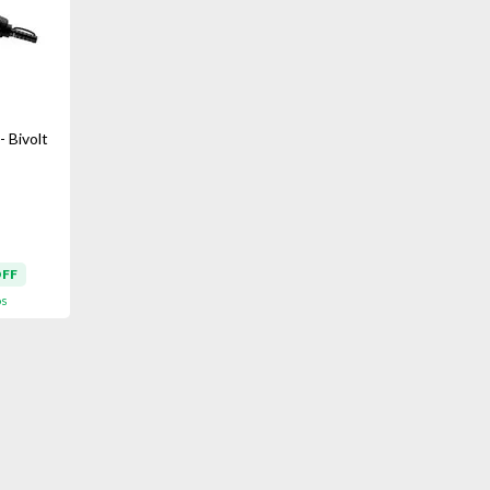
 Bivolt
OFF
os