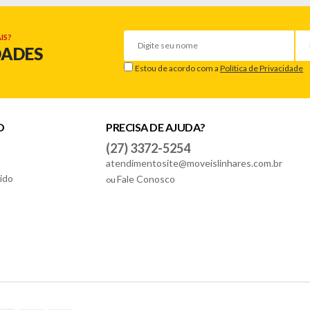
IS?
DADES
Estou de acordo com a
Política de Privacidade
O
PRECISA DE AJUDA?
(27) 3372-5254
atendimentosite@moveislinhares.com.br
ido
Fale Conosco
ou