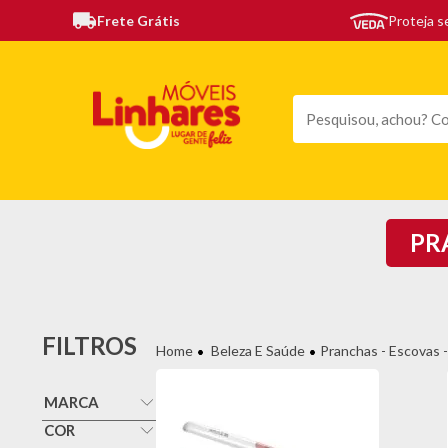
Frete Grátis
Proteja 
TODAS AS CATEGORIAS
MÓVEIS
SOFÁS
TE
PR
FILTROS
Beleza E Saúde
Pranchas - Escovas 
MARCA
Gama
COR