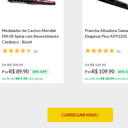
Modelador de Cachos Mondial
Prancha Alisadora Gama
EM-05 Spiral com Revestimento
Eleganza Plus APP2205 -
Cerâmico - Bivolt
(2)
(5)
De R$ 109,90
De R$ 129,90
R$ 89,90
R$ 109,90
Por
Por
18% OFF
15% 
ou 9x de
R$ 9,98
sem juros
ou 10x de
R$ 10,99
sem jur
CARREGAR MAIS