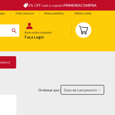
5% OFF com o cupom
PRIMEIRACOMPRA
ojas
Fale conosco
Meus pedidos
Minha conta
Bem vindo visitante!
Faça Login
BELEZA
ESPORTE E LAZER
OFERTAS DO DIA
odutos)
Ordenar por:
Data de Lançamento