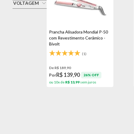
Branco/rosa
VOLTAGEM
Mondial
Bivolt
Preto
Vermelho
Prancha Alisadora Mondial P-50
com Revestimento Cerâmico -
Bivolt
(1)
De R$ 189,90
R$ 139,90
Por
26% OFF
ou 10x de
R$ 13,99
sem juros