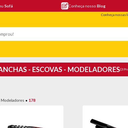
seu
Sofá
Conheça nosso
Blog
Conheça nossas l
LEFONIA
ELETRO
COLCHÕES
ELETRÔNICOS
PORTÁTEIS
ANCHAS - ESCOVAS - MODELADORES
(3 Pr
- Modeladores
178