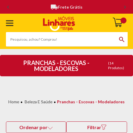
Frete Grátis
PRANCHAS - ESCOVAS -
(14
MODELADORES
Produtos)
Beleza E Saúde
Pranchas - Escovas - Modeladores
Ordenar por
Filtrar