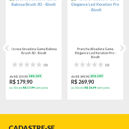
Escova Secadora Gama Babosa
Prancha Alisadora Gama
Brush 3D - Bivolt
Elegance Led Keration Pro -
Bivolt
(0)
(0)
18% OFF
23% OFF
de R$ 219,90
de R$ 349,90
R$ 179,90
R$ 269,90
ou 10x de
R$ 17,99
sem juros
ou 10x de
R$ 26,99
sem juros
CADASTRE-SE