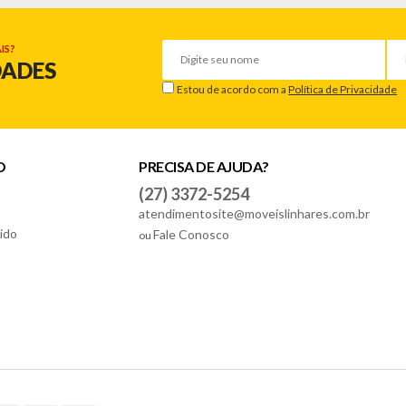
IS?
DADES
Estou de acordo com a
Política de Privacidade
O
PRECISA DE AJUDA?
(27) 3372-5254
atendimentosite@moveislinhares.com.br
ido
Fale Conosco
ou