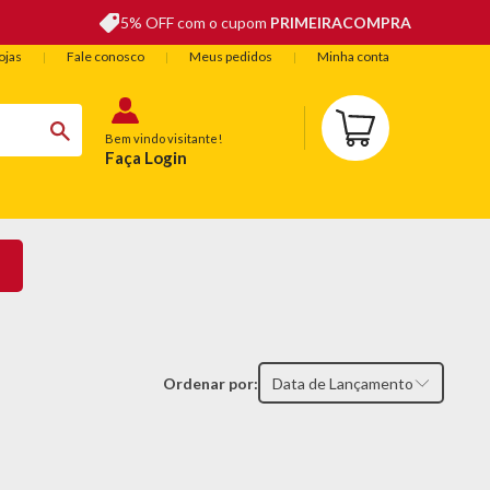
5% OFF com o cupom
PRIMEIRACOMPRA
ojas
Fale conosco
Meus pedidos
Minha conta
Bem vindo visitante!
Faça Login
BELEZA
ESPORTE E LAZER
OFERTAS DO DIA
Ordenar por:
Data de Lançamento