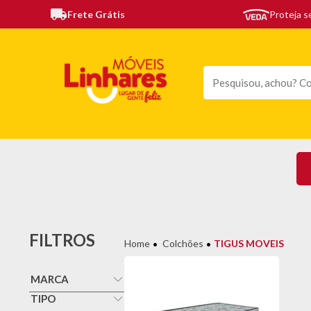
Frete Grátis
Proteja 
TODAS AS CATEGORIAS
MÓVEIS
SOFÁS
TE
FILTROS
Colchões
TIGUS MOVEIS
MARCA
Tigus Moveis
TIPO