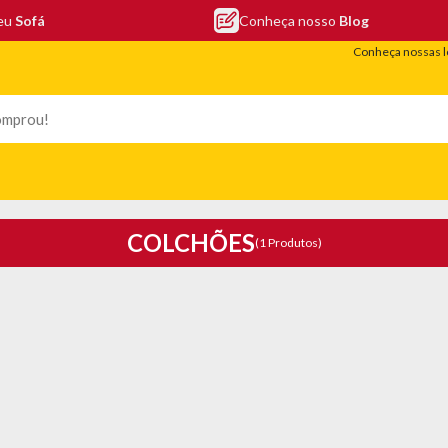
seu
Sofá
Conheça nosso
Blog
Conheça nossas l
LEFONIA
ELETRO
COLCHÕES
ELETRÔNICOS
PORTÁTEIS
COLCHÕES
(1 Produtos)