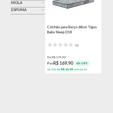
Espuma
MOLA
Veja todas as opções
Não
ESPUMA
Até D18
Colchão para Berço 68cm Tigus
Baby Sleep D18
(0)
De R$ 179,90
R$ 169,90
Por
6% OFF
ou 10x de
R$ 16,99
sem juros