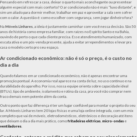
Pensando em refrescar a casa, deixar o quarto mais aconchegante ou presentear
alguém especial com mais conforto? O ar condicionado não é mais “luxo distante”, e
sim um aliado para dormir melhor, trabalhar em paz e aproveitar a sala sem sofrer
com o calor. A questão é: como escolher com segurança, sem jogar dinheiro fora?
Na
Móveis Linhares
, a ideia é justamente caminhar com você nessa decisão. São 50
anos de história como empresa familiar, com raízes no Espírito Santo e na Bahia,
ouvindo de perto o que cada cliente precisa. Esse atendimento humanizado, com
escuta ativa e um pós-venda presente, ajuda a evitar arrependimentos e levar pra
casa o modelo certo pro seu espaço.
Ar condicionado econômico: não é só o preço, é o custo no
dia a dia
Quando falamos em ar condicionado econômico, não é apenas encontrar uma
promoção pontual. A economia real aparece na conta de luz, no uso contínuo e na
durabilidade do aparelho. Por isso, nossa equipe orienta sobre capacidade ideal
(BTUs), tipo de ambiente, isolamento e rotina da casa, pra você não comprar nem
fraco demais nem potente além da conta.
Outro ponto que faz diferença é ter um lugar confiável para montar o projeto do seu
lar. A Móveis Linhares tem 20 lojas físicas e uma loja online integrada, com um mix
completo que vai de móveis, eletrodomésticos, eletrônicos e decoração até itens
que deixam o dia a dia mais prático, como
fritadeiras elétricas
,
micro-ondas
e
ventiladores
.
Conforto, entrega e crédito que cabem no seu planejamento