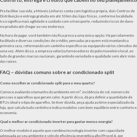
Pra facilitar sua vida, a Móveis Linhares conta com logística própria, dois Centros de
Distribuição e entrega gratuita em até 10 km das lojas físicas, conforme localidade.
Isso significa mais agilidade e cuidado com o transporte, reduzindo riscos de dano
no produto até chegar ao seu endereço.
Na hora de pagar, você também não fica preso a uma única opção. Há parcelamento
facilitado e diversas condições de crédito, pensadas pra quem está montando a
primeira casa, reformando um cantinho específico ou equipando vários cômodos de
uma vez. Além disso, a empresa valoriza fornecedores do polo moveleiro local, ao
lado de grandes marcas nacionais, garantindo variedade e qualidade sem abrir mão
das raízes.
FAQ – dúvidas comuns sobre ar condicionado split
Como escolher ar condicionado split para o meu quarto?
Comece avaliando o tamanho do ambiente em m², incidência de sol, número de
pessoas e aparelhos que geram calor. A partir disso, dá pra definir a quantidade de
BTUs ideal e o tipo de aparelho. Se tiver dúvida, peça ajuda ao time especializado da
loja, que calcula tudo certinho e indica modelos com bom equilíbrio entre conforto e
economia.
Qual o melhor ar condicionado inverter para gastar menos energia?
O melhor modelo é aquele que combina tecnologia inverter com capacidade
adequada ao seu ambiente e selo de eficiência energética alto (Procel A, por