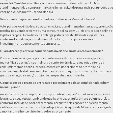
exemplo). Também vale olhar recursos como modo sleep e timer. Um bom
atendimento ajuda a comparar marcas e linhas, evitando pagar mais por funções que
você não vai realmente usar no dia a dia.
Vale a pena comprar ar condicionado econômico na Móveis Linhares?
Vale, porque você não leva só o aparelho. Leva atendimento humanizado, orientação
técnica, pós-venda próximo e uma estrutura sólida, com 20 lojas físicas, loja online e
logística própria. Além disso, há entrega gratuita em até 10 km das lojas físicas,
conforme localidade, e parcelamento facilitado, o que ajuda a encaixar o
investimento no seu orçamento sem aperto.
Qual a diferença entre ar condicionado inverter e modelos convencionais?
O sistema inverter ajusta gradualmente a velocidade do compressor, evitando
muitos “liga e desliga”. Isso melhora o conforto térmico, reduz ruído e tende a
consumir menos energia, especialmente em uso prolongado. Os modelos
convencionais trabalham em ciclos mais bruscos, o que costuma resultar em maior
gasto de energia e variação maior de temperatura no ambiente.
Como saber se o prazo de entrega e o parcelamento do ar condicionado cabem
no meu plano?
Antes de finalizar a compra, confira o prazo de entrega informado no site ou com a
loja física da sua região, lembrando que há entrega gratuita em até 10 km das lojas,
conforme localidade. Sobre pagamento, pergunte pelas opções de parcelamento,
cartões aceitos e formas de crédito disponíveis. A equipe da Móveis Linhares ajuda
a montar o melhor cenário dentro do seu orçamento.