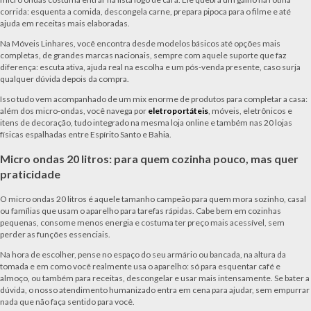
corrida: esquenta a comida, descongela carne, prepara pipoca para o filme e até
ajuda em receitas mais elaboradas.
Na Móveis Linhares, você encontra desde modelos básicos até opções mais
completas, de grandes marcas nacionais, sempre com aquele suporte que faz
diferença: escuta ativa, ajuda real na escolha e um pós-venda presente, caso surja
qualquer dúvida depois da compra.
Isso tudo vem acompanhado de um mix enorme de produtos para completar a casa:
além dos micro-ondas, você navega por
eletroportáteis
, móveis, eletrônicos e
itens de decoração, tudo integrado na mesma loja online e também nas 20 lojas
físicas espalhadas entre Espírito Santo e Bahia.
Micro ondas 20 litros: para quem cozinha pouco, mas quer
praticidade
O micro ondas 20 litros é aquele tamanho campeão para quem mora sozinho, casal
ou famílias que usam o aparelho para tarefas rápidas. Cabe bem em cozinhas
pequenas, consome menos energia e costuma ter preço mais acessível, sem
perder as funções essenciais.
Na hora de escolher, pense no espaço do seu armário ou bancada, na altura da
tomada e em como você realmente usa o aparelho: só para esquentar café e
almoço, ou também para receitas, descongelar e usar mais intensamente. Se bater a
dúvida, o nosso atendimento humanizado entra em cena para ajudar, sem empurrar
nada que não faça sentido para você.