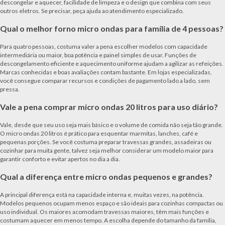
descongelar e aquecer, facilidade de limpeza e o design que combina com seus
outros eletros. Se precisar, peça ajuda ao atendimento especializado.
Qual o melhor forno micro ondas para família de 4 pessoas?
Para quatro pessoas, costuma valer a pena escolher modelos com capacidade
intermediária ou maior, boa potência e painel simples de usar. Funções de
descongelamento eficiente e aquecimento uniforme ajudam a agilizar as refeições.
Marcas conhecidas e boas avaliações contam bastante. Em lojas especializadas,
você consegue comparar recursos e condições de pagamento lado a lado, sem
pressa.
Vale a pena comprar micro ondas 20 litros para uso diário?
Vale, desde que seu uso seja mais básico e o volume de comida não seja tão grande.
O micro ondas 20 litros é prático para esquentar marmitas, lanches, café e
pequenas porções. Se você costuma preparar travessas grandes, assadeiras ou
cozinhar para muita gente, talvez seja melhor considerar um modelo maior para
garantir conforto e evitar apertos no dia a dia.
Qual a diferença entre micro ondas pequenos e grandes?
A principal diferença está na capacidade interna e, muitas vezes, na potência.
Modelos pequenos ocupam menos espaço e são ideais para cozinhas compactas ou
uso individual. Os maiores acomodam travessas maiores, têm mais funções e
costumam aquecer em menos tempo. A escolha depende do tamanho da família,