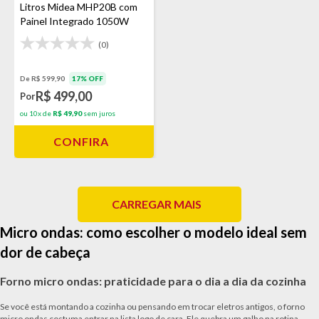
Litros Midea MHP20B com
Painel Integrado 1050W
Branco
(0)
De R$ 599,90
17% OFF
R$ 499,00
Por
ou 10x de
R$ 49,90
sem juros
CONFIRA
CARREGAR MAIS
Micro ondas: como escolher o modelo ideal sem
dor de cabeça
Forno micro ondas: praticidade para o dia a dia da cozinha
Se você está montando a cozinha ou pensando em trocar eletros antigos, o forno
micro ondas costuma entrar na lista logo de cara. Ele quebra um galho na rotina