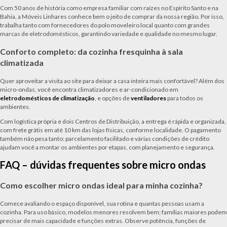
Com 50 anos de história como empresa familiar com raízes no Espírito Santo e na
Bahia, a Móveis Linhares conhece bem o jeito de comprar da nossa região. Por isso,
trabalha tanto com fornecedores do polo moveleiro local quanto com grandes
marcas de eletrodomésticos, garantindo variedade e qualidade no mesmo lugar.
Conforto completo: da cozinha fresquinha à sala
climatizada
Quer aproveitar a visita ao site para deixar a casa inteira mais confortável? Além dos
micro-ondas, você encontra climatizadores e ar-condicionado em
eletrodomésticos de climatização
, e opções de
ventiladores
para todos os
ambientes.
Com logística própria e dois Centros de Distribuição, a entrega é rápida e organizada,
com frete grátis em até 10 km das lojas físicas, conforme localidade. O pagamento
também não pesa tanto: parcelamento facilitado e várias condições de crédito
ajudam você a montar os ambientes por etapas, com planejamento e segurança.
FAQ – dúvidas frequentes sobre micro ondas
Como escolher micro ondas ideal para minha cozinha?
Comece avaliando o espaço disponível, sua rotina e quantas pessoas usam a
cozinha. Para uso básico, modelos menores resolvem bem; famílias maiores podem
precisar de mais capacidade e funções extras. Observe potência, funções de