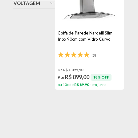
Inox
VOLTAGEM
Veja todas as opções
127v
220v
Coifa de Parede Nardelli Slim
Inox 90cm com Vidro Curvo
(3)
De R$ 1.099,90
R$ 899,00
Por
18% OFF
ou 10x de
R$ 89,90
sem juros