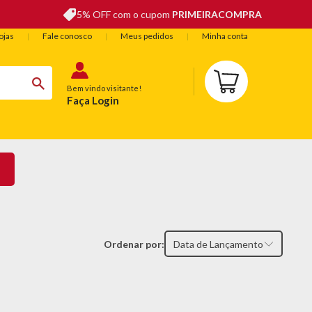
5% OFF com o cupom
PRIMEIRACOMPRA
ojas
Fale conosco
Meus pedidos
Minha conta
Bem vindo visitante!
Faça Login
BELEZA
ESPORTE E LAZER
OFERTAS DO DIA
Ordenar por:
Data de Lançamento