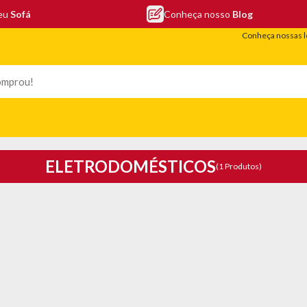
seu
Sofá
Conheça nosso
Blog
Conheça nossas l
LEFONIA
ELETRO
COLCHÕES
ELETRÔNICOS
PORTÁTEIS
ELETRODOMÉSTICOS
(1 Produtos)