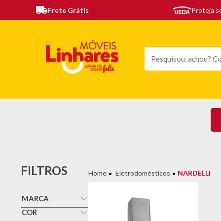
Frete Grátis
Proteja 
TODAS AS CATEGORIAS
MÓVEIS
SOFÁS
TE
FILTROS
Eletrodomésticos
NARDELLI
MARCA
Nardelli
COR