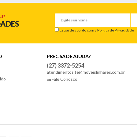
IS?
DADES
Estou de acordo com a
Política de Privacidade
O
PRECISA DE AJUDA?
(27) 3372-5254
atendimentosite@moveislinhares.com.br
ido
Fale Conosco
ou