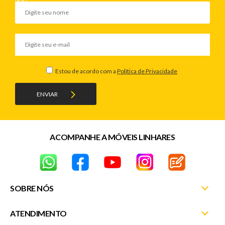
Estou de acordo com a
Política de Privacidade
ENVIAR
ACOMPANHE A MÓVEIS LINHARES
SOBRE NÓS
ATENDIMENTO
Nossas Lojas