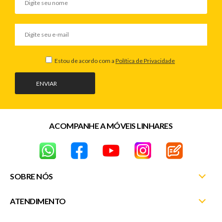
Estou de acordo com a
Política de Privacidade
ENVIAR
ACOMPANHE A MÓVEIS LINHARES
SOBRE NÓS
ATENDIMENTO
Nossas Lojas
Fale Conosco