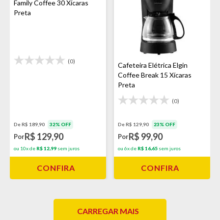
Family Coffee 30 Xícaras
Preta
(0)
Cafeteira Elétrica Elgin
Coffee Break 15 Xícaras
Preta
(0)
De R$ 129,90
23% OFF
De R$ 189,90
32% OFF
R$ 99,90
R$ 129,90
Por
Por
ou 6x de
R$ 16,65
sem juros
ou 10x de
R$ 12,99
sem juros
CONFIRA
CONFIRA
CARREGAR MAIS