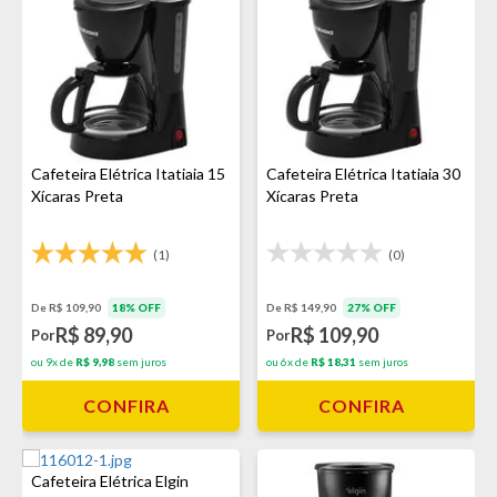
Cafeteira Elétrica Itatiaia 15
Cafeteira Elétrica Itatiaia 30
Xícaras Preta
Xícaras Preta
(1)
(0)
De R$ 109,90
18% OFF
De R$ 149,90
27% OFF
R$ 89,90
R$ 109,90
Por
Por
ou 9x de
R$ 9,98
sem juros
ou 6x de
R$ 18,31
sem juros
CONFIRA
CONFIRA
Cafeteira Elétrica Elgin