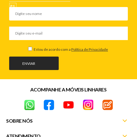
Estou de acordo com a
Política de Privacidade
ENVIAR
ACOMPANHE A MÓVEIS LINHARES
SOBRE NÓS
ATENDIMENTO
Nossas Lojas