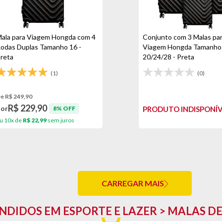
ala para Viagem Hongda com 4
Conjunto com 3 Malas pa
odas Duplas Tamanho 16 -
Viagem Hongda Tamanho
reta
20/24/28 - Preta
(1)
(0)
e R$ 249,90
R$ 229,90
Por
8% OFF
PRODUTO INDISPONÍ
u 10x de
R$ 22,99
sem juros
CARREGAR MAIS
NDIDOS EM ESPORTE E LAZER > MALAS D