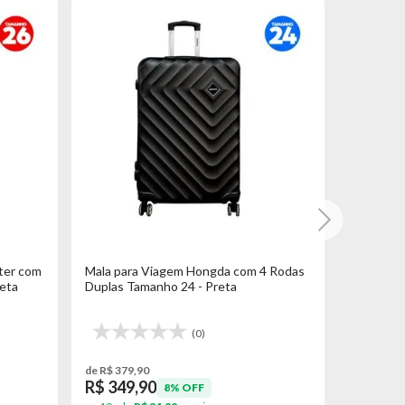
ter com
Mala para Viagem Hongda com 4 Rodas
Mala par
eta
Duplas Tamanho 24 - Preta
04 rodas 
(0)
de R$ 379,90
de R$ 299,
R$ 349,90
R$ 269
8% OFF