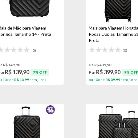
ala de Mão para Viagem
Mala para Viagem Hongda
ongda Tamanho 14 - Preta
Rodas Duplas Tamanho 28
Preta
(0)
(0)
e R$ 149,90
De R$ 439,90
R$ 139,90
R$ 399,90
Por
Por
7% OFF
9% OFF
u 10x de
R$ 13,99
sem juros
ou 10x de
R$ 39,99
sem juros