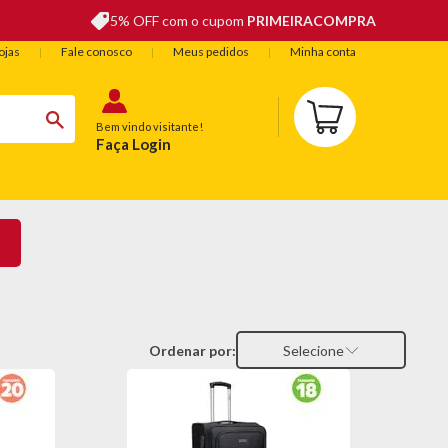
5% OFF com o cupom
PRIMEIRACOMPRA
ojas
Fale conosco
Meus pedidos
Minha conta
Bem vindo visitante!
Faça Login
BELEZA
ESPORTE E LAZER
OFERTAS DO DIA
Ordenar por:
Selecione