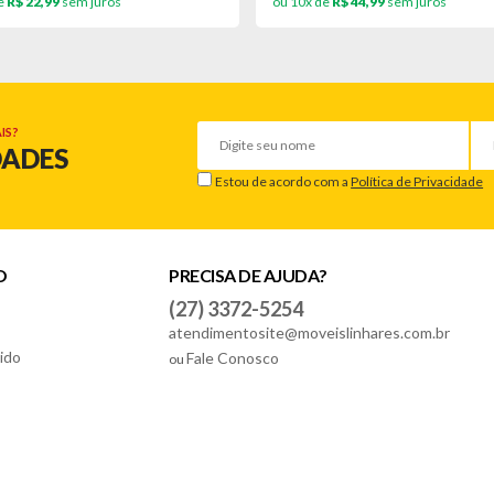
e
R$ 22,99
sem juros
ou 10x de
R$ 44,99
sem juros
IS?
DADES
Estou de acordo com a
Política de Privacidade
O
PRECISA DE AJUDA?
(27) 3372-5254
atendimentosite@moveislinhares.com.br
ido
Fale Conosco
ou