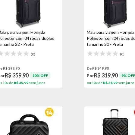
ala para viagem Hongda
Mala para viagem Hongda
oliéster com 04 rodas duplas
Poliéster com 04 rodas d
amanho 22 - Preta
tamanho 20 - Preta
(0)
(0)
e R$ 399,90
De R$ 349,90
R$ 359,90
R$ 319,90
Por
Por
10% OFF
9% OFF
u 10x de
R$ 35,99
sem juros
ou 10x de
R$ 31,99
sem juros