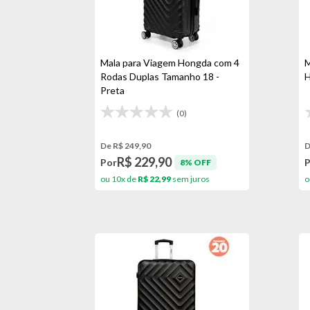
Mala para Viagem Hongda com 4
M
Rodas Duplas Tamanho 18 -
H
Preta
(0)
De R$ 249,90
D
R$ 229,90
Por
8% OFF
ou 10x de
R$ 22,99
sem juros
o