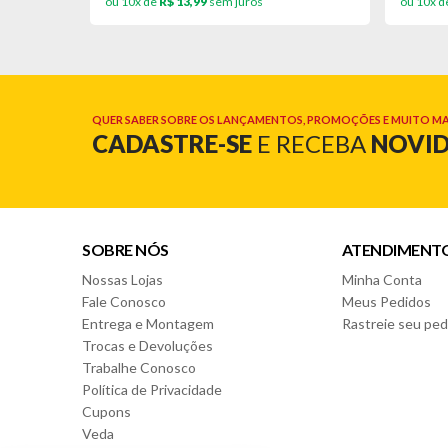
ou 10x de
R$ 13,99
sem juros
ou 10x d
QUER SABER SOBRE OS LANÇAMENTOS, PROMOÇÕES E MUITO MA
CADASTRE-SE
E RECEBA
NOVI
SOBRE NÓS
ATENDIMENT
Nossas Lojas
Minha Conta
Fale Conosco
Meus Pedidos
Entrega e Montagem
Rastreie seu ped
Trocas e Devoluções
Trabalhe Conosco
Política de Privacidade
Cupons
Veda