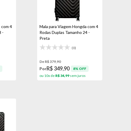
 com 4
Mala para Viagem Hongda com 4
 -
Rodas Duplas Tamanho 24 -
Preta
(0)
De R$ 379,90
R$ 349,90
Por
8% OFF
ou 10x de
R$ 34,99
sem juros