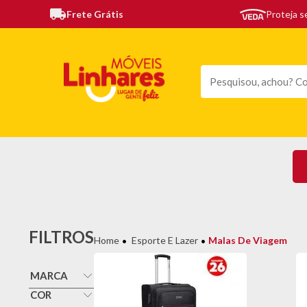
Frete Grátis
Proteja 
TODAS AS CATEGORIAS
MÓVEIS
SOFÁS
TE
FILTROS
Esporte E Lazer
Malas De Viagem
MARCA
Elomio
COR