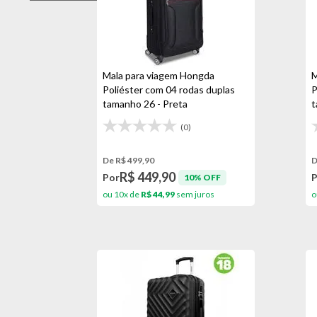
Preto
Mala para viagem Hongda
M
Poliéster com 04 rodas duplas
P
tamanho 26 - Preta
t
(0)
De R$ 499,90
D
R$ 449,90
Por
10% OFF
ou 10x de
R$ 44,99
sem juros
o