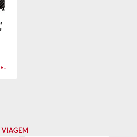
ra
s
VEL
E VIAGEM