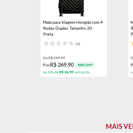
Mala para Viagem Hongda com 4
M
Rodas Duplas Tamanho 20 -
R
Preta
P
(0)
De R$ 299,90
D
R$ 269,90
Por
10% OFF
ou 10x de
R$ 26,99
sem juros
o
MAIS VE