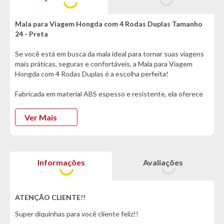
Mala para Viagem Hongda com 4 Rodas Duplas Tamanho
24 - Preta
Se você está em busca da mala ideal para tornar suas viagens
mais práticas, seguras e confortáveis, a Mala para Viagem
Hongda com 4 Rodas Duplas é a escolha perfeita!
Fabricada em material ABS espesso e resistente, ela oferece
alta durabilidade contra impactos, protegendo seus pertences
durante todo o trajeto, seja em viagens curtas ou longas. Um
Ver Mais
dos grandes diferenciais dessa mala é o sistema de bloqueio
por senha, que garante segurança extra para seus itens
pessoais, proporcionando tranquilidade desde o check-in até
o destino final.
Informações
Avaliações
A mobilidade também é um ponto forte: equipada com 4 rodas
duplas com giro 360°, ela desliza suavemente em qualquer
direção, tornando a locomoção pelo aeroporto ou pelas ruas
ATENÇÃO CLIENTE!!
muito mais fácil. A alça telescópica com botão de liberação
Super diquinhas para você cliente feliz!!
permite o ajuste de altura ideal para diferentes usuários,
enquanto a alça lateral facilita o manuseio quando for