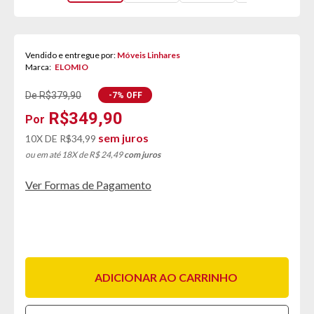
Vendido e entregue por:
Móveis Linhares
Marca:
ELOMIO
De R$379,90
-7% OFF
R$349,90
sem juros
10X DE
R$34,99
ou em até 18X de R$ 24,49
com juros
Ver Formas de Pagamento
ADICIONAR AO CARRINHO